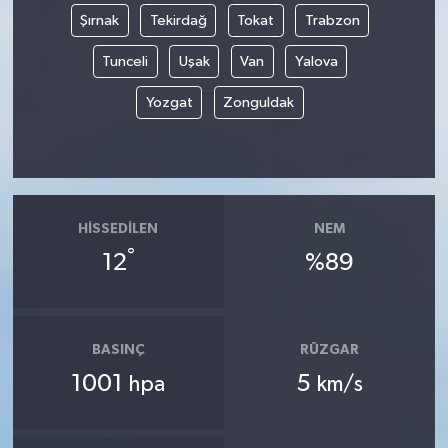
Şırnak
Tekirdağ
Tokat
Trabzon
Tunceli
Uşak
Van
Yalova
Yozgat
Zonguldak
HISSEDILEN
NEM
°
12
%89
BASINÇ
RÜZGAR
1001
5
hpa
km/s