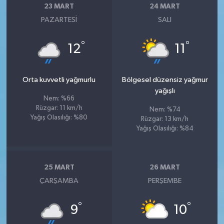
23 MART
24 MART
PAZARTESI
SALI
°
°
12
11
Orta kuvvetli yağmurlu
Bölgesel düzensiz yağmur
yağışlı
Nem: %66
Rüzgar: 11 km/h
Nem: %74
Yağış Olasılığı: %80
Rüzgar: 13 km/h
Yağış Olasılığı: %84
25 MART
26 MART
ÇARŞAMBA
PERŞEMBE
°
°
9
10