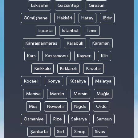
Eskişehir
Gaziantep
Giresun
Gümüşhane
Hakkâri
Hatay
Iğdır
Isparta
İstanbul
İzmir
Kahramanmaraş
Karabük
Karaman
Kars
Kastamonu
Kayseri
Kilis
Kırıkkale
Kırklareli
Kırşehir
Kocaeli
Konya
Kütahya
Malatya
Manisa
Mardin
Mersin
Muğla
Muş
Nevşehir
Niğde
Ordu
Osmaniye
Rize
Sakarya
Samsun
Şanlıurfa
Siirt
Sinop
Sivas