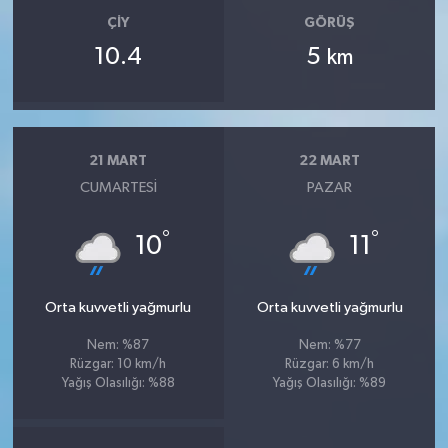
ÇIY
GÖRÜŞ
10.4
5
km
21 MART
22 MART
CUMARTESI
PAZAR
°
°
10
11
Orta kuvvetli yağmurlu
Orta kuvvetli yağmurlu
Nem: %87
Nem: %77
Rüzgar: 10 km/h
Rüzgar: 6 km/h
Yağış Olasılığı: %88
Yağış Olasılığı: %89