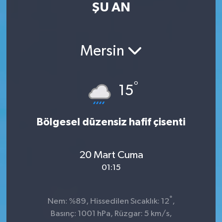
ŞU AN
Kültür Sanat
Magazin
Mersin
Medya
°
15
Politika
Sağlık
Bölgesel düzensiz hafif çisenti
Spor
20 Mart Cuma
01:15
Turizm
Yaşam
°
Nem: %89, Hissedilen Sıcaklık: 12
,
Basınç: 1001 hPa, Rüzgar: 5 km/s,