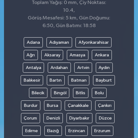
Toplam Yağış: 0 mm, Çiy Noktası:
10.4,
Görüş Mesafesi: 5 km, Gün Doğumu:
6:50, Gün Batımı: 18:58
Adana
Adıyaman
Afyonkarahisar
Ağrı
Aksaray
Amasya
Ankara
Antalya
Ardahan
Artvin
Aydın
Balıkesir
Bartın
Batman
Bayburt
Bilecik
Bingöl
Bitlis
Bolu
Burdur
Bursa
Çanakkale
Çankırı
Çorum
Denizli
Diyarbakır
Düzce
Edirne
Elazığ
Erzincan
Erzurum