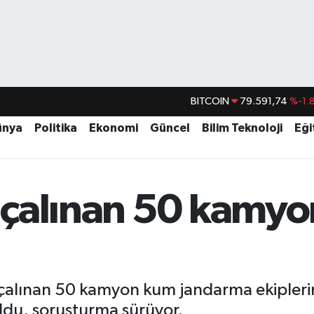
BITCOIN
79.591,74
%-1.
DOLAR
45,43620
%0.
ünya
Politika
Ekonomi
Güncel
Bilim Teknoloji
Eği
EURO
53,38690
%0.
STERLİN
61,60380
%0.
G.ALTIN
6862,09000
%0.
çalınan 50 kamyo
BİST100
14.598,00
alınan 50 kamyon kum jandarma ekiplerince
ldu, soruşturma sürüyor.