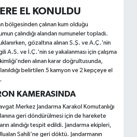
ERE EL KONULDU
an bölgesinden çalınan kum olduğu
umun çalındığı alandan numuneler topladı.
tuklanırken, gözaltına alınan S.Ş. ve A.Ç.'nin
lgili A.S. ve İ.Ç.'nin se yakalanması için çalışma
kimliği'nden alınan karar doğrultusunda,
lanıldığı belirtilen 5 kamyon ve 2 kepçeye el
.
RON KAMERASINDA
Manavgat Merkez Jandarma Karakol Komutanlığı
 alanına geri döndürülmesi için de harekete
rın alındığı tespit edildi. Jandarma ekipleri,
lualan Sahili'ne geri döktü. Jandarmanın