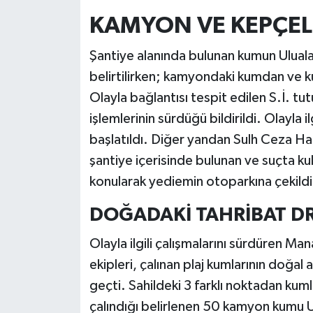
KAMYON VE KEPÇEL
Şantiye alanında bulunan kumun Ulual
belirtilirken; kamyondaki kumdan ve k
Olayla bağlantısı tespit edilen S.İ. tu
işlemlerinin sürdüğü bildirildi. Olayla i
başlatıldı. Diğer yandan Sulh Ceza Ha
şantiye içerisinde bulunan ve suçta kul
konularak yediemin otoparkına çekildi
DOĞADAKİ TAHRİBAT D
Olayla ilgili çalışmalarını sürdüren 
ekipleri, çalınan plaj kumlarının doğal
geçti. Sahildeki 3 farklı noktadan kumla
çalındığı belirlenen 50 kamyon kumu U