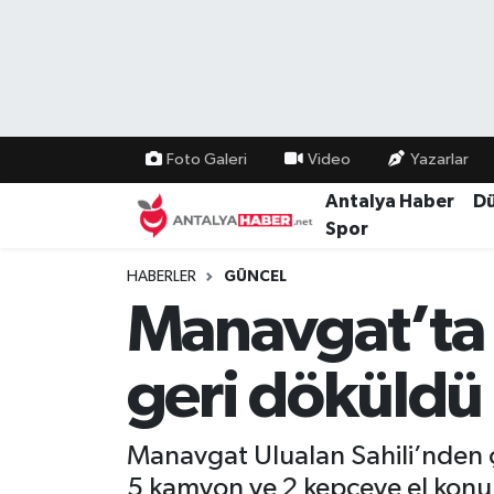
Bilim Teknoloji
Nöbetçi Eczaneler
Bölge
Hava Durumu
Foto Galeri
Video
Yazarlar
Dünya
Namaz Vakitleri
Antalya Haber
D
Spor
Eğitim
Trafik Durumu
HABERLER
GÜNCEL
Manavgat’ta 
Ekonomi
Süper Lig Puan Durumu ve Fikstür
Genel
Tüm Manşetler
geri döküldü
Güncel
Son Dakika Haberleri
Manavgat Ulualan Sahili’nden ç
Güvenlik
Haber Arşivi
5 kamyon ve 2 kepçeye el konu