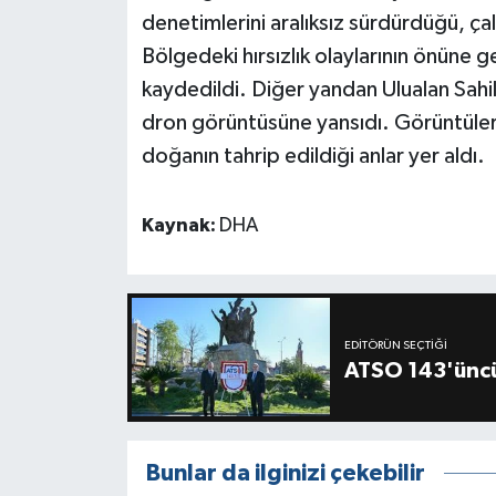
denetimlerini aralıksız sürdürdüğü, çal
Bölgedeki hırsızlık olaylarının önüne 
kaydedildi. Diğer yandan Ulualan Sahili
dron görüntüsüne yansıdı. Görüntülerd
doğanın tahrip edildiği anlar yer aldı.
Kaynak:
DHA
EDITÖRÜN SEÇTIĞI
ATSO 143'üncü
Bunlar da ilginizi çekebilir