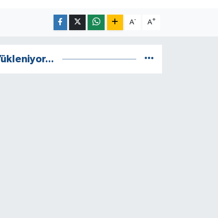
-
+
A
A
ükleniyor...