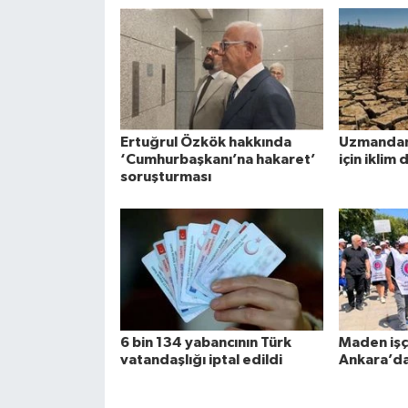
Ertuğrul Özkök hakkında
Uzmandan 
‘Cumhurbaşkanı’na hakaret’
için iklim 
soruşturması
6 bin 134 yabancının Türk
Maden işçi
vatandaşlığı iptal edildi
Ankara’d