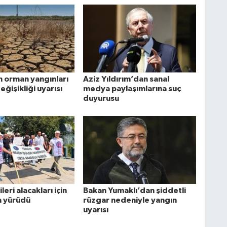
orman yangınları
Aziz Yıldırım’dan sanal
değişikliği uyarısı
medya paylaşımlarına suç
duyurusu
leri alacakları için
Bakan Yumaklı’dan şiddetli
a yürüdü
rüzgar nedeniyle yangın
uyarısı