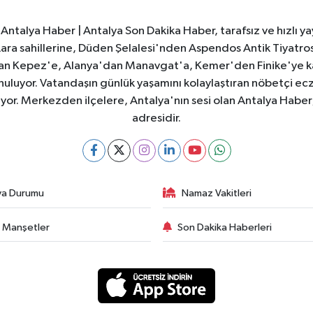
Antalya Haber | Antalya Son Dakika Haber, tarafsız ve hızlı yay
e Lara sahillerine, Düden Şelalesi'nden Aspendos Antik Tiyatr
dan Kepez'e, Alanya'dan Manavgat'a, Kemer'den Finike'ye kad
nuluyor. Vatandaşın günlük yaşamını kolaylaştıran nöbetçi ec
ıyor. Merkezden ilçelere, Antalya'nın sesi olan Antalya Haber; 
adresidir.
va Durumu
Namaz Vakitleri
 Manşetler
Son Dakika Haberleri