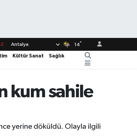
82
°
Antalya
14
02
tim
Kültür Sanat
Sağlık
19
18
19
n kum sahile
%0
 yerine döküldü. Olayla ilgili