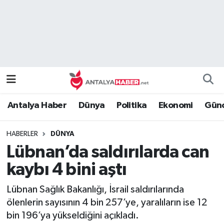
Bilim Teknoloji
Nöbetçi Eczaneler
Bölge
Hava Durumu
Dünya
Namaz Vakitleri
Antalya Haber
Dünya
Politika
Ekonomi
Günc
Eğitim
Trafik Durumu
HABERLER
DÜNYA
Ekonomi
Süper Lig Puan Durumu ve Fikstür
Lübnan’da saldırılarda can
Genel
Tüm Manşetler
kaybı 4 bini aştı
Lübnan Sağlık Bakanlığı, İsrail saldırılarında
Güncel
Son Dakika Haberleri
ölenlerin sayısının 4 bin 257’ye, yaralıların ise 12
bin 196’ya yükseldiğini açıkladı.
Güvenlik
Haber Arşivi