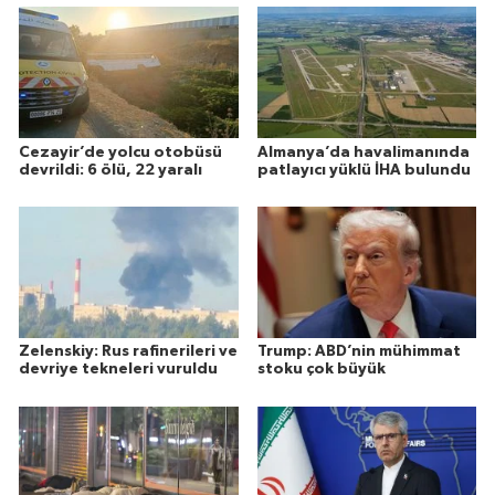
Cezayir’de yolcu otobüsü
Almanya’da havalimanında
devrildi: 6 ölü, 22 yaralı
patlayıcı yüklü İHA bulundu
Zelenskiy: Rus rafinerileri ve
Trump: ABD’nin mühimmat
devriye tekneleri vuruldu
stoku çok büyük