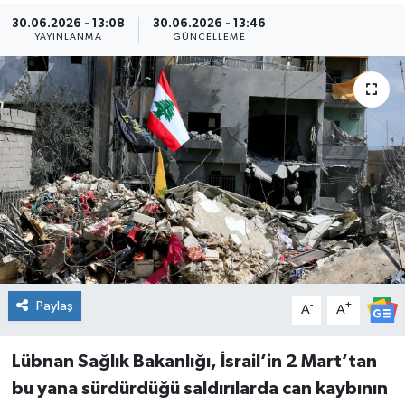
30.06.2026 - 13:08
30.06.2026 - 13:46
Kültür Sanat
YAYINLANMA
GÜNCELLEME
Magazin
Medya
Politika
Sağlık
Spor
Paylaş
-
+
Turizm
A
A
Yaşam
Lübnan Sağlık Bakanlığı, İsrail’in 2 Mart’tan
bu yana sürdürdüğü saldırılarda can kaybının