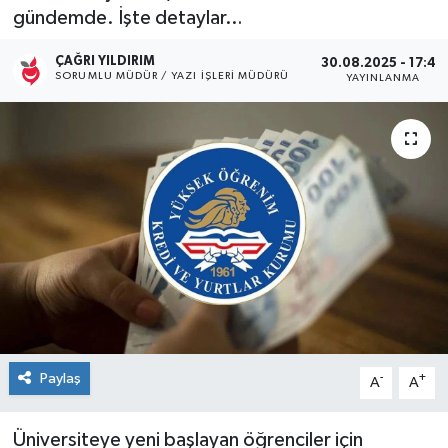
gündemde. İşte detaylar…
Kültür Sanat
ÇAĞRI YILDIRIM
30.08.2025 - 17:42
SORUMLU MÜDÜR / YAZI İŞLERI MÜDÜRÜ
YAYINLANMA
Magazin
Medya
Politika
Sağlık
Spor
Turizm
Paylaş
-
+
A
A
Yaşam
Üniversiteye yeni başlayan öğrenciler için