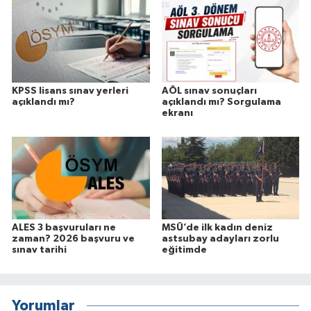
KPSS lisans sınav yerleri
AÖL sınav sonuçları
açıklandı mı?
açıklandı mı? Sorgulama
ekranı
ALES 3 başvuruları ne
MSÜ’de ilk kadın deniz
zaman? 2026 başvuru ve
astsubay adayları zorlu
sınav tarihi
eğitimde
Yorumlar