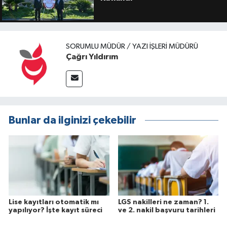
SORUMLU MÜDÜR / YAZI İŞLERI MÜDÜRÜ
Çağrı Yıldırım
Bunlar da ilginizi çekebilir
Lise kayıtları otomatik mı
LGS nakilleri ne zaman? 1.
yapılıyor? İşte kayıt süreci
ve 2. nakil başvuru tarihleri