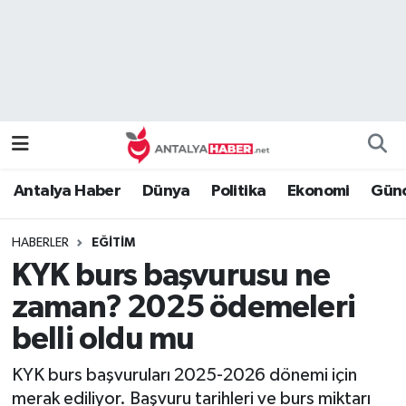
Bilim Teknoloji
Nöbetçi Eczaneler
Bölge
Hava Durumu
Dünya
Namaz Vakitleri
Antalya Haber
Dünya
Politika
Ekonomi
Günc
Eğitim
Trafik Durumu
HABERLER
EĞITIM
Ekonomi
Süper Lig Puan Durumu ve Fikstür
KYK burs başvurusu ne
Genel
Tüm Manşetler
zaman? 2025 ödemeleri
belli oldu mu
Güncel
Son Dakika Haberleri
KYK burs başvuruları 2025-2026 dönemi için
Güvenlik
Haber Arşivi
merak ediliyor. Başvuru tarihleri ve burs miktarı