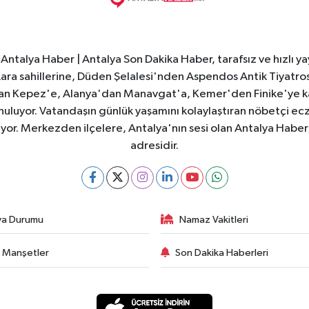
Antalya Haber | Antalya Son Dakika Haber, tarafsız ve hızlı yay
e Lara sahillerine, Düden Şelalesi'nden Aspendos Antik Tiyatr
dan Kepez'e, Alanya'dan Manavgat'a, Kemer'den Finike'ye kad
nuluyor. Vatandaşın günlük yaşamını kolaylaştıran nöbetçi ec
ıyor. Merkezden ilçelere, Antalya'nın sesi olan Antalya Haber; 
adresidir.
va Durumu
Namaz Vakitleri
 Manşetler
Son Dakika Haberleri