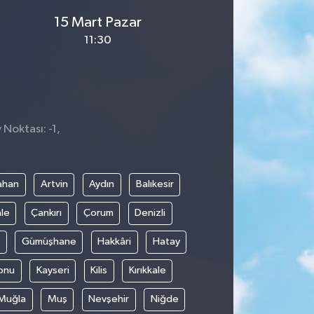
15 Mart Pazar
11:30
 Noktası: -1,
ahan
Artvin
Aydın
Balıkesir
le
Çankırı
Çorum
Denizli
Gümüşhane
Hakkâri
Hatay
onu
Kayseri
Kilis
Kırıkkale
Muğla
Muş
Nevşehir
Niğde