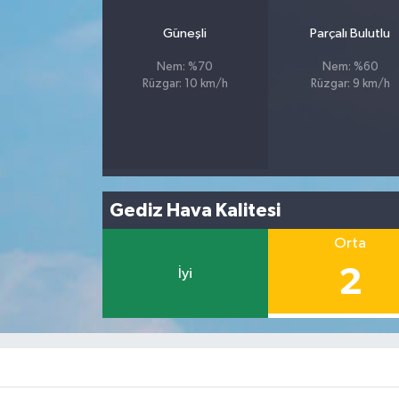
Güneşli
Parçalı Bulutlu
Nem: %70
Nem: %60
Rüzgar: 10 km/h
Rüzgar: 9 km/h
Gediz Hava Kalitesi
Orta
2
İyi