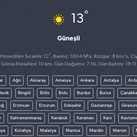
°
13
Güneşli
°
issedilen Sıcaklık: 12
, Basınç: 1004 hPa, Rüzgar: 8 km/s, Çiy
Görüş Mesafesi: 10 km, Gün Doğumu: 7:16, Gün Batımı: 19:11
ar
Ağrı
Aksaray
Amasya
Ankara
Antalya
Ard
lecik
Bingöl
Bitlis
Bolu
Burdur
Bursa
Çanakka
ığ
Erzincan
Erzurum
Eskişehir
Gaziantep
Giresun
r
Kahramanmaraş
Karabük
Karaman
Kars
Kastam
nya
Kütahya
Malatya
Manisa
Mardin
Mersin