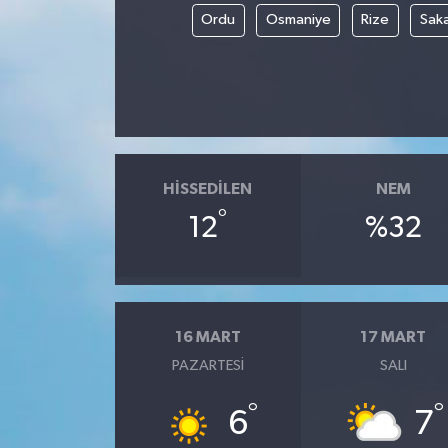
Ordu
Osmaniye
Rize
Sak
HISSEDILEN
NEM
°
12
%32
16 MART
17 MART
PAZARTESI
SALI
°
°
6
7