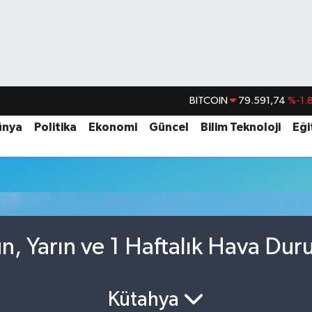
BITCOIN
79.591,74
%-1.
DOLAR
45,43620
%0.
ünya
Politika
Ekonomi
Güncel
Bilim Teknoloji
Eği
EURO
53,38690
%0.
STERLİN
61,60380
%0.
G.ALTIN
6862,09000
%0.
BİST100
14.598,00
, Yarın ve 1 Haftalık Hava Du
Kütahya