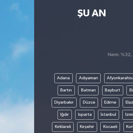
Kültür Sanat
ŞU AN
Magazin
Medya
Nem: %32, H
Politika
Sağlık
Adana
Adıyaman
Afyonkarahis
Spor
Bartın
Batman
Bayburt
Bi
Turizm
Diyarbakır
Düzce
Edirne
Elaz
Iğdır
Isparta
İstanbul
İzmi
Yaşam
Kırklareli
Kırşehir
Kocaeli
Ko