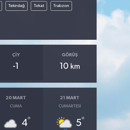
Tekirdağ
Tokat
Trabzon
ÇIY
GÖRÜŞ
-1
10
km
20 MART
21 MART
CUMA
CUMARTESI
°
°
4
5