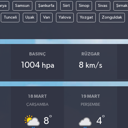
arya
Samsun
Şanlıurfa
Siirt
Sinop
Sivas
Şırnak
Tunceli
Uşak
Van
Yalova
Yozgat
Zonguldak
BASINÇ
RÜZGAR
1004
8
hpa
km/s
18 MART
19 MART
ÇARŞAMBA
PERŞEMBE
°
°
8
4