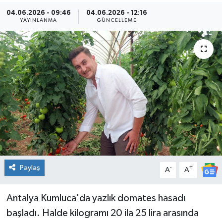
04.06.2026 - 09:46
04.06.2026 - 12:16
Kültür Sanat
YAYINLANMA
GÜNCELLEME
Magazin
Medya
Politika
Sağlık
Spor
Paylaş
-
+
Turizm
A
A
Yaşam
Antalya Kumluca'da yazlık domates hasadı
başladı. Halde kilogramı 20 ila 25 lira arasında