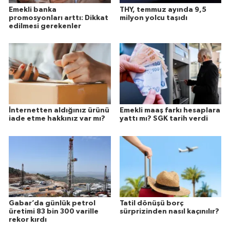
Emekli banka
THY, temmuz ayında 9,5
promosyonları arttı: Dikkat
milyon yolcu taşıdı
edilmesi gerekenler
İnternetten aldığınız ürünü
Emekli maaş farkı hesaplara
iade etme hakkınız var mı?
yattı mı? SGK tarih verdi
Gabar’da günlük petrol
Tatil dönüşü borç
üretimi 83 bin 300 varille
sürprizinden nasıl kaçınılır?
rekor kırdı