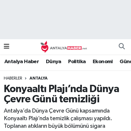
Bilim Teknoloji
Nöbetçi Eczaneler
Bölge
Hava Durumu
Dünya
Namaz Vakitleri
Antalya Haber
Dünya
Politika
Ekonomi
Günc
Eğitim
Trafik Durumu
HABERLER
ANTALYA
Ekonomi
Süper Lig Puan Durumu ve Fikstür
Konyaaltı Plajı’nda Dünya
Genel
Tüm Manşetler
Çevre Günü temizliği
Antalya’da Dünya Çevre Günü kapsamında
Güncel
Son Dakika Haberleri
Konyaaltı Plajı’nda temizlik çalışması yapıldı.
Toplanan atıkların büyük bölümünü sigara
Güvenlik
Haber Arşivi