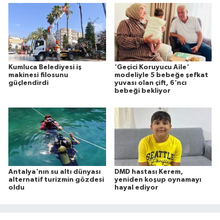
Kumluca Belediyesi iş
'Geçici Koruyucu Aile'
makinesi filosunu
modeliyle 5 bebeğe şefkat
güçlendirdi
yuvası olan çift, 6'ncı
bebeği bekliyor
Antalya'nın su altı dünyası
DMD hastası Kerem,
alternatif turizmin gözdesi
yeniden koşup oynamayı
oldu
hayal ediyor