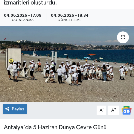
izmaritleri oluşturdu.
Kültür Sanat
04.06.2026 - 17:09
04.06.2026 - 18:34
YAYINLANMA
GÜNCELLEME
Magazin
Medya
Politika
Sağlık
Spor
Turizm
Paylaş
-
+
A
A
Yaşam
Antalya'da 5 Haziran Dünya Çevre Günü