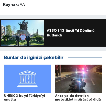
Kaynak:
AA
ATSO 143'üncü Yıl Dönümü
Kutlandı
Bunlar da ilginizi çekebilir
UNESCO bu yıl Türkiye'yi
Antalya'da devrilen
unuttu
motosikletin sürücüsü öldü