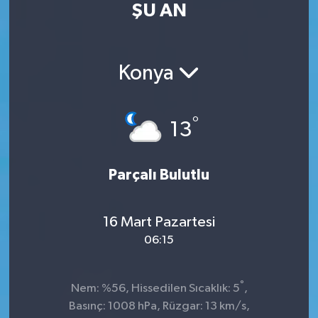
ŞU AN
Kültür Sanat
Magazin
Konya
Medya
°
13
Politika
Sağlık
Parçalı Bulutlu
Spor
16 Mart Pazartesi
06:15
Turizm
Yaşam
°
Nem: %56, Hissedilen Sıcaklık: 5
,
Basınç: 1008 hPa, Rüzgar: 13 km/s,