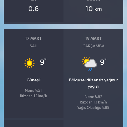
0.6
10
km
17 MART
18 MART
SALI
ÇARŞAMBA
°
°
9
9
Güneşli
Bölgesel düzensiz yağmur
yağışlı
Nem: %51
Rüzgar: 12 km/h
Nem: %62
Rüzgar: 13 km/h
Yağış Olasılığı: %89