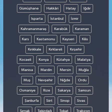
Gümüşhane
Hakkâri
Hatay
Iğdır
Isparta
İstanbul
İzmir
Kahramanmaraş
Karabük
Karaman
Kars
Kastamonu
Kayseri
Kilis
Kırıkkale
Kırklareli
Kırşehir
Kocaeli
Konya
Kütahya
Malatya
Manisa
Mardin
Mersin
Muğla
Muş
Nevşehir
Niğde
Ordu
Osmaniye
Rize
Sakarya
Samsun
Şanlıurfa
Siirt
Sinop
Sivas
Şırnak
Tekirdağ
Tokat
Trabzon