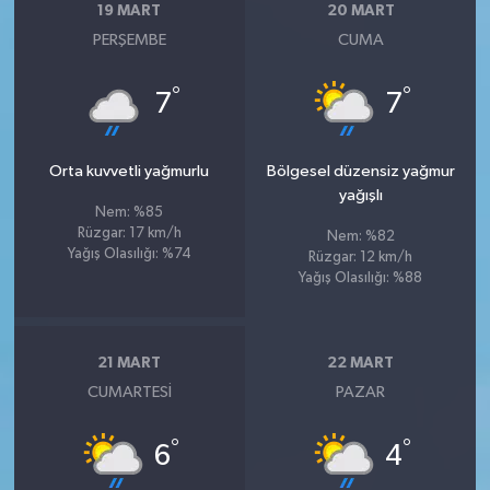
19 MART
20 MART
PERŞEMBE
CUMA
°
°
7
7
Orta kuvvetli yağmurlu
Bölgesel düzensiz yağmur
yağışlı
Nem: %85
Rüzgar: 17 km/h
Nem: %82
Yağış Olasılığı: %74
Rüzgar: 12 km/h
Yağış Olasılığı: %88
21 MART
22 MART
CUMARTESI
PAZAR
°
°
6
4