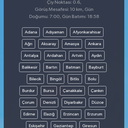
Çiy Noktası: 0.6,
Görüş Mesafesi: 10 km, Gün
Doğumu: 7:00, Gün Batımı: 18:58
Adana
Adıyaman
Afyonkarahisar
Ağrı
Aksaray
Amasya
Ankara
Antalya
Ardahan
Artvin
Aydın
Balıkesir
Bartın
Batman
Bayburt
Bilecik
Bingöl
Bitlis
Bolu
Burdur
Bursa
Çanakkale
Çankırı
Çorum
Denizli
Diyarbakır
Düzce
Edirne
Elazığ
Erzincan
Erzurum
Eskişehir
Gaziantep
Giresun