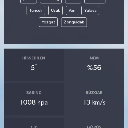
Tunceli
Uşak
Van
Yalova
Yozgat
Zonguldak
HISSEDILEN
NEM
°
5
%56
BASINÇ
RÜZGAR
1008
13
hpa
km/s
ÇIY
GÖRÜŞ