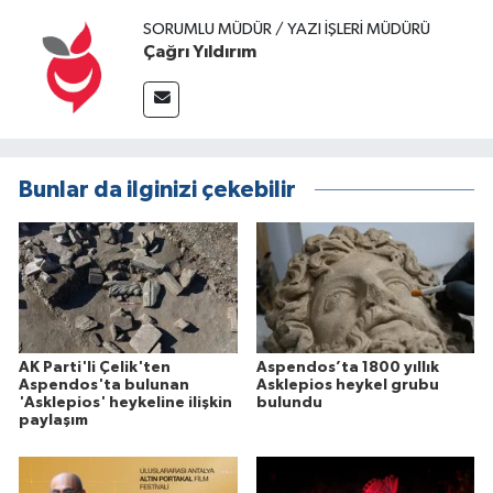
SORUMLU MÜDÜR / YAZI İŞLERI MÜDÜRÜ
Çağrı Yıldırım
Bunlar da ilginizi çekebilir
AK Parti'li Çelik'ten
Aspendos’ta 1800 yıllık
Aspendos'ta bulunan
Asklepios heykel grubu
'Asklepios' heykeline ilişkin
bulundu
paylaşım