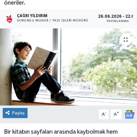
öneriler.
Kültür Sanat
ÇAĞRI YILDIRIM
26.06.2026 - 22:0
SORUMLU MÜDÜR / YAZI İŞLERI MÜDÜRÜ
YAYINLANMA
Magazin
Medya
Politika
Sağlık
Spor
Turizm
Paylaş
-
+
A
A
Yaşam
Bir kitabın sayfaları arasında kaybolmak hem