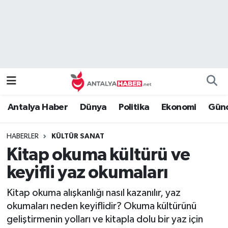
Bilim Teknoloji
Nöbetçi Eczaneler
Bölge
Hava Durumu
Dünya
Namaz Vakitleri
Antalya Haber
Dünya
Politika
Ekonomi
Günc
Eğitim
Trafik Durumu
HABERLER
KÜLTÜR SANAT
Ekonomi
Süper Lig Puan Durumu ve Fikstür
Kitap okuma kültürü ve
Genel
Tüm Manşetler
keyifli yaz okumaları
Kitap okuma alışkanlığı nasıl kazanılır, yaz
Güncel
Son Dakika Haberleri
okumaları neden keyiflidir? Okuma kültürünü
geliştirmenin yolları ve kitapla dolu bir yaz için
Güvenlik
Haber Arşivi