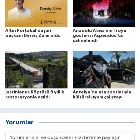
Altın Portakal’da jüri
Anadolu Ateşi’nin Troya
başkanı Derviş Zaim oldu
gösterisi Aspendos’ta
sahnelendi
Justinianus Köprüsü 8 yıllık
Antalya’da ata sporlarıyla
restorasyonla açıldı
kültürel uyum çalıştayı
Yorumlar