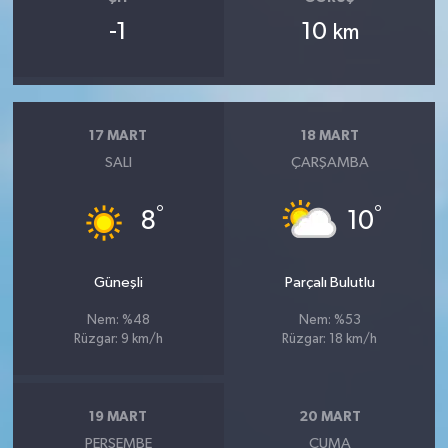
-1
10
km
17 MART
18 MART
SALI
ÇARŞAMBA
°
°
8
10
Güneşli
Parçalı Bulutlu
Nem: %48
Nem: %53
Rüzgar: 9 km/h
Rüzgar: 18 km/h
19 MART
20 MART
PERŞEMBE
CUMA