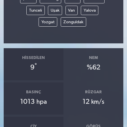
Tunceli
Uşak
Van
Yalova
Yozgat
Zonguldak
HISSEDILEN
NEM
°
9
%62
BASINÇ
RÜZGAR
1013
12
hpa
km/s
ÇIY
GÖRÜŞ