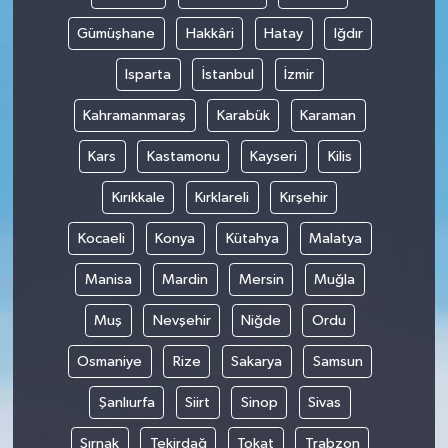
Gümüşhane
Hakkâri
Hatay
Iğdır
Isparta
İstanbul
İzmir
Kahramanmaraş
Karabük
Karaman
Kars
Kastamonu
Kayseri
Kilis
Kırıkkale
Kırklareli
Kırşehir
Kocaeli
Konya
Kütahya
Malatya
Manisa
Mardin
Mersin
Muğla
Muş
Nevşehir
Niğde
Ordu
Osmaniye
Rize
Sakarya
Samsun
Şanlıurfa
Siirt
Sinop
Sivas
Şırnak
Tekirdağ
Tokat
Trabzon