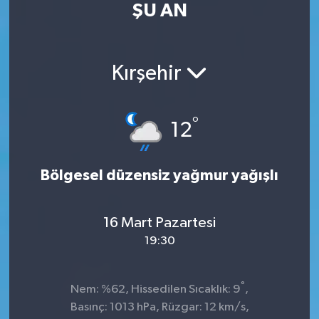
ŞU AN
Kültür Sanat
Magazin
Kırşehir
Medya
°
12
Politika
Sağlık
Bölgesel düzensiz yağmur yağışlı
Spor
16 Mart Pazartesi
19:30
Turizm
Yaşam
°
Nem: %62, Hissedilen Sıcaklık: 9
,
Basınç: 1013 hPa, Rüzgar: 12 km/s,