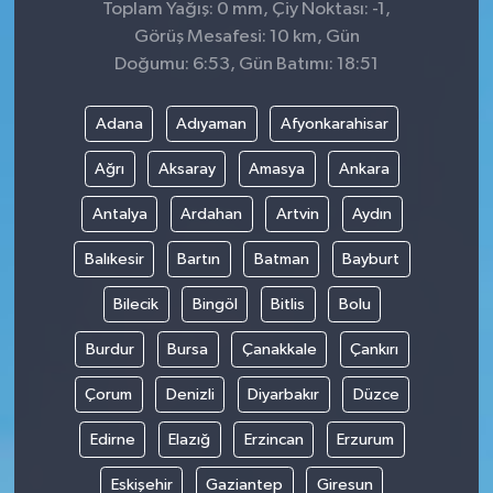
Toplam Yağış: 0 mm, Çiy Noktası: -1,
Görüş Mesafesi: 10 km, Gün
Doğumu: 6:53, Gün Batımı: 18:51
Adana
Adıyaman
Afyonkarahisar
Ağrı
Aksaray
Amasya
Ankara
Antalya
Ardahan
Artvin
Aydın
Balıkesir
Bartın
Batman
Bayburt
Bilecik
Bingöl
Bitlis
Bolu
Burdur
Bursa
Çanakkale
Çankırı
Çorum
Denizli
Diyarbakır
Düzce
Edirne
Elazığ
Erzincan
Erzurum
Eskişehir
Gaziantep
Giresun