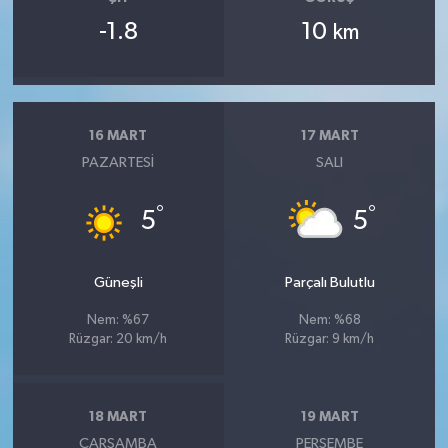
-1.8
10
km
16 MART
17 MART
PAZARTESI
SALI
°
°
5
5
Güneşli
Parçalı Bulutlu
Nem: %67
Nem: %68
Rüzgar: 20 km/h
Rüzgar: 9 km/h
18 MART
19 MART
ÇARŞAMBA
PERŞEMBE