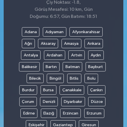
Çiy Noktası: -1.8,
Görüş Mesafesi: 10 km, Gün
Doğumu: 6:57, Gün Batımı: 18:51
Adana
Adıyaman
Afyonkarahisar
Ağrı
Aksaray
Amasya
Ankara
Antalya
Ardahan
Artvin
Aydın
Balıkesir
Bartın
Batman
Bayburt
Bilecik
Bingöl
Bitlis
Bolu
Burdur
Bursa
Çanakkale
Çankırı
Çorum
Denizli
Diyarbakır
Düzce
Edirne
Elazığ
Erzincan
Erzurum
Eskişehir
Gaziantep
Giresun