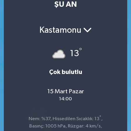
ŞU AN
Kültür Sanat
Magazin
Kastamonu
Medya
°
13
Politika
Sağlık
Çok bulutlu
Spor
15 Mart Pazar
14:00
Turizm
Yaşam
°
Nem: %37, Hissedilen Sıcaklık: 13
,
Basınç: 1005 hPa, Rüzgar: 4 km/s,