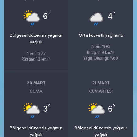
°
°
6
4
Bölgesel düzensiz yağmur
Orta kuvvetli yağmurlu
yağışlı
Nem: %95
Rüzgar: 9 km/h
Nem: %73
Yağış Olasılığı: %69
Rüzgar: 12 km/h
20 MART
21 MART
CUMA
CUMARTESI
°
°
3
6
Bölgesel düzensiz yağmur
Bölgesel düzensiz yağmur
yağışlı
yağışlı