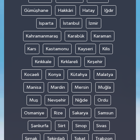
Gümüşhane
Hakkâri
Hatay
Iğdır
Isparta
İstanbul
İzmir
Kahramanmaraş
Karabük
Karaman
Kars
Kastamonu
Kayseri
Kilis
Kırıkkale
Kırklareli
Kırşehir
Kocaeli
Konya
Kütahya
Malatya
Manisa
Mardin
Mersin
Muğla
Muş
Nevşehir
Niğde
Ordu
Osmaniye
Rize
Sakarya
Samsun
Şanlıurfa
Siirt
Sinop
Sivas
Şırnak
Tekirdağ
Tokat
Trabzon