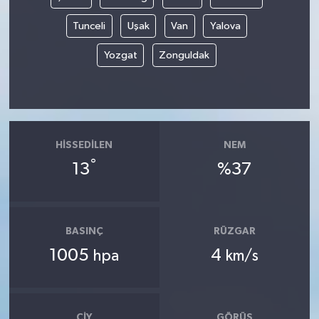
Tunceli
Uşak
Van
Yalova
Yozgat
Zonguldak
HISSEDILEN
NEM
°
13
%37
BASINÇ
RÜZGAR
1005
4
hpa
km/s
ÇIY
GÖRÜŞ