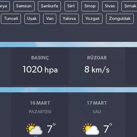
arya
Samsun
Şanlıurfa
Siirt
Sinop
Sivas
Şırnak
Tunceli
Uşak
Van
Yalova
Yozgat
Zonguldak
BASINÇ
RÜZGAR
1020
8
hpa
km/s
16 MART
17 MART
PAZARTESI
SALI
°
°
7
7