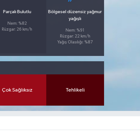
Parçalı Bulutlu
Bölgesel düzensiz yağmur
yağışlı
Nem: %82
Rüzgar: 26 km/h
Nem: %91
Rüzgar: 22 km/h
Yağış Olasılığı: %87
Çok Sağlıksız
Tehlikeli