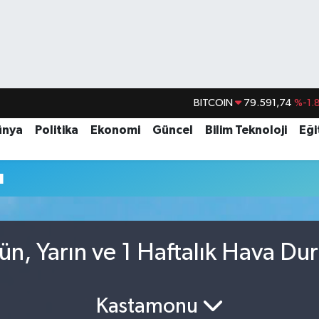
BITCOIN
79.591,74
%-1.
DOLAR
45,43620
%0.
ünya
Politika
Ekonomi
Güncel
Bilim Teknoloji
Eği
EURO
53,38690
%0.
u
STERLİN
61,60380
%0.
G.ALTIN
6862,09000
%0.
BİST100
14.598,00
n, Yarın ve 1 Haftalık Hava D
Kastamonu