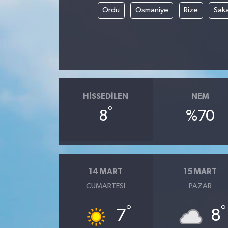
Ordu
Osmaniye
Rize
Sak
HISSEDILEN
NEM
°
8
%70
14 MART
15 MART
CUMARTESI
PAZAR
°
°
7
8