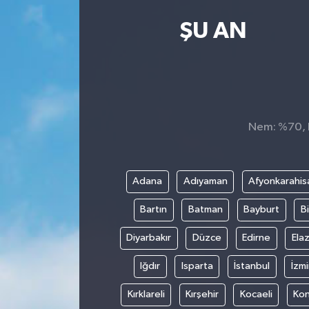
Kültür Sanat
ŞU AN
Magazin
Medya
Nem: %70, H
Politika
Sağlık
Adana
Adıyaman
Afyonkarahis
Spor
Bartın
Batman
Bayburt
Bi
Turizm
Diyarbakır
Düzce
Edirne
Elaz
Iğdır
Isparta
İstanbul
İzmi
Yaşam
Kırklareli
Kırşehir
Kocaeli
Ko