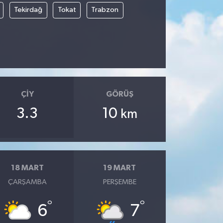
Tekirdağ
Tokat
Trabzon
ÇIY
GÖRÜŞ
3.3
10
km
18 MART
19 MART
ÇARŞAMBA
PERŞEMBE
°
°
6
7