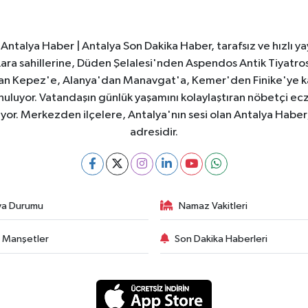
Antalya Haber | Antalya Son Dakika Haber, tarafsız ve hızlı yay
e Lara sahillerine, Düden Şelalesi'nden Aspendos Antik Tiyatr
dan Kepez'e, Alanya'dan Manavgat'a, Kemer'den Finike'ye kad
nuluyor. Vatandaşın günlük yaşamını kolaylaştıran nöbetçi ec
ıyor. Merkezden ilçelere, Antalya'nın sesi olan Antalya Haber; 
adresidir.
va Durumu
Namaz Vakitleri
 Manşetler
Son Dakika Haberleri