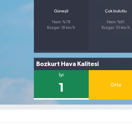
Güneşli
Çok bulutlu
Nem: %78
Nem: %81
Rüzgar: 18 km/h
Rüzgar: 10 km/h
Bozkurt Hava Kalitesi
İyi
1
Orta