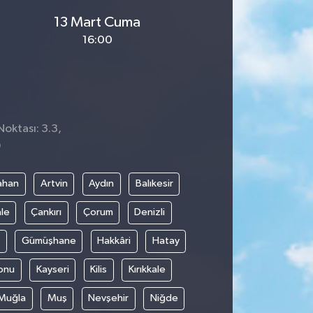
13 Mart Cuma
16:00
Noktası: 3.3,
9
ahan
Artvin
Aydın
Balıkesir
le
Çankırı
Çorum
Denizli
Gümüşhane
Hakkâri
Hatay
onu
Kayseri
Kilis
Kırıkkale
Muğla
Muş
Nevşehir
Niğde