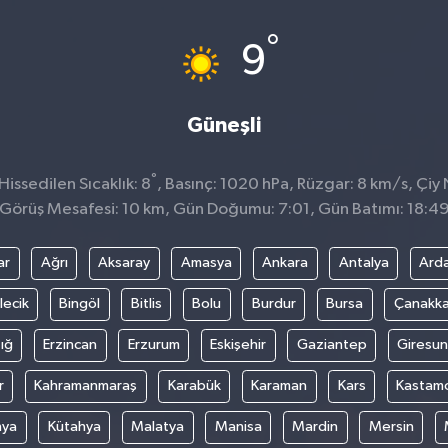
°
9
Güneşli
°
issedilen Sıcaklık: 8
, Basınç: 1020 hPa, Rüzgar: 8 km/s, Çiy 
Görüş Mesafesi: 10 km, Gün Doğumu: 7:01, Gün Batımı: 18:4
ar
Ağrı
Aksaray
Amasya
Ankara
Antalya
Ard
lecik
Bingöl
Bitlis
Bolu
Burdur
Bursa
Çanakka
ığ
Erzincan
Erzurum
Eskişehir
Gaziantep
Giresun
r
Kahramanmaraş
Karabük
Karaman
Kars
Kastam
nya
Kütahya
Malatya
Manisa
Mardin
Mersin