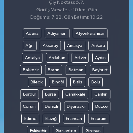
Çiy Noktası: 5.7,
Görüş Mesafesi: 10 km, Gün
Doğumu: 7:22, Gün Batımı: 19:22
Adana
Adıyaman
Afyonkarahisar
Ağrı
Aksaray
Amasya
Ankara
Antalya
Ardahan
Artvin
Aydın
Balıkesir
Bartın
Batman
Bayburt
Bilecik
Bingöl
Bitlis
Bolu
Burdur
Bursa
Çanakkale
Çankırı
Çorum
Denizli
Diyarbakır
Düzce
Edirne
Elazığ
Erzincan
Erzurum
Eskişehir
Gaziantep
Giresun