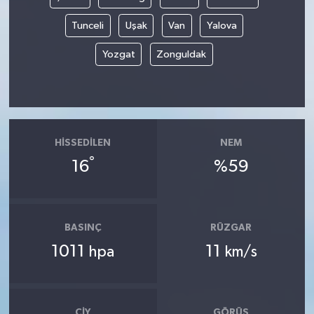
Tunceli
Uşak
Van
Yalova
Yozgat
Zonguldak
HISSEDILEN
NEM
°
16
%59
BASINÇ
RÜZGAR
1011
11
hpa
km/s
ÇIY
GÖRÜŞ