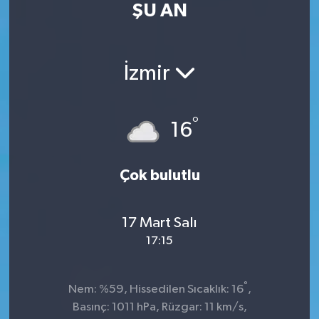
ŞU AN
Kültür Sanat
Magazin
İzmir
Medya
°
16
Politika
Sağlık
Çok bulutlu
Spor
17 Mart Salı
17:15
Turizm
Yaşam
°
Nem: %59, Hissedilen Sıcaklık: 16
,
Basınç: 1011 hPa, Rüzgar: 11 km/s,