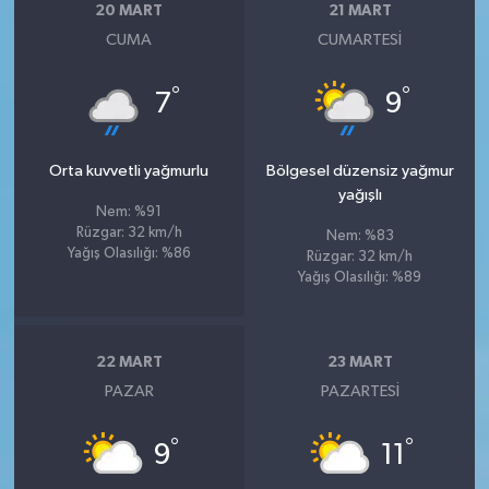
20 MART
21 MART
CUMA
CUMARTESI
°
°
7
9
Orta kuvvetli yağmurlu
Bölgesel düzensiz yağmur
yağışlı
Nem: %91
Rüzgar: 32 km/h
Nem: %83
Yağış Olasılığı: %86
Rüzgar: 32 km/h
Yağış Olasılığı: %89
22 MART
23 MART
PAZAR
PAZARTESI
°
°
9
11