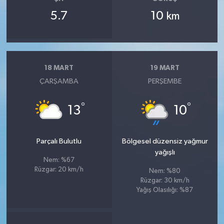
5.7
10
km
18 MART
19 MART
ÇARŞAMBA
PERŞEMBE
°
°
13
10
Parçalı Bulutlu
Bölgesel düzensiz yağmur
yağışlı
Nem: %67
Rüzgar: 20 km/h
Nem: %80
Rüzgar: 30 km/h
Yağış Olasılığı: %87