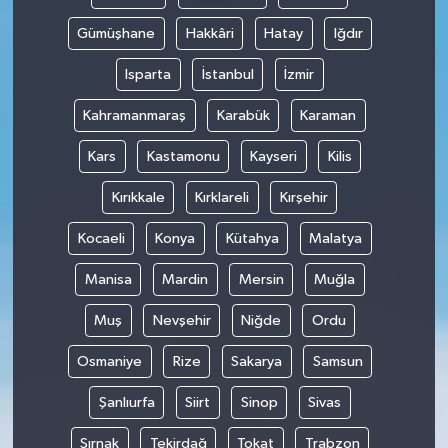
Gümüşhane
Hakkâri
Hatay
Iğdır
Isparta
İstanbul
İzmir
Kahramanmaraş
Karabük
Karaman
Kars
Kastamonu
Kayseri
Kilis
Kırıkkale
Kırklareli
Kırşehir
Kocaeli
Konya
Kütahya
Malatya
Manisa
Mardin
Mersin
Muğla
Muş
Nevşehir
Niğde
Ordu
Osmaniye
Rize
Sakarya
Samsun
Şanlıurfa
Siirt
Sinop
Sivas
Şırnak
Tekirdağ
Tokat
Trabzon