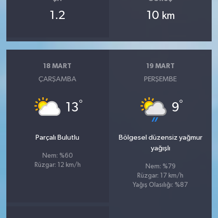
1.2
10
km
18 MART
19 MART
ÇARŞAMBA
PERŞEMBE
°
°
13
9
Parçalı Bulutlu
Bölgesel düzensiz yağmur
yağışlı
Nem: %60
Rüzgar: 12 km/h
Nem: %79
Rüzgar: 17 km/h
Yağış Olasılığı: %87