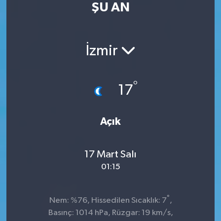
ŞU AN
Kültür Sanat
Magazin
İzmir
Medya
°
17
Politika
Sağlık
Açık
Spor
17 Mart Salı
01:15
Turizm
Yaşam
°
Nem: %76, Hissedilen Sıcaklık: 7
,
Basınç: 1014 hPa, Rüzgar: 19 km/s,