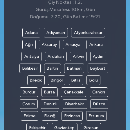
Çiy Noktası: 1.2,
Görüş Mesafesi: 10 km, Gün
Doğumu: 7:20, Gün Batımı: 19:21
Adana
Adıyaman
Afyonkarahisar
Ağrı
Aksaray
Amasya
Ankara
Antalya
Ardahan
Artvin
Aydın
Balıkesir
Bartın
Batman
Bayburt
Bilecik
Bingöl
Bitlis
Bolu
Burdur
Bursa
Çanakkale
Çankırı
Çorum
Denizli
Diyarbakır
Düzce
Edirne
Elazığ
Erzincan
Erzurum
Eskişehir
Gaziantep
Giresun