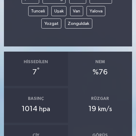
Tunceli
Uşak
Van
Yalova
Yozgat
Zonguldak
HISSEDILEN
NEM
°
7
%76
BASINÇ
RÜZGAR
1014
19
hpa
km/s
ÇIY
GÖRÜŞ