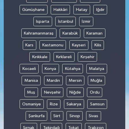
Gümüşhane
Hakkâri
Hatay
Iğdır
Isparta
İstanbul
İzmir
Kahramanmaraş
Karabük
Karaman
Kars
Kastamonu
Kayseri
Kilis
Kırıkkale
Kırklareli
Kırşehir
Kocaeli
Konya
Kütahya
Malatya
Manisa
Mardin
Mersin
Muğla
Muş
Nevşehir
Niğde
Ordu
Osmaniye
Rize
Sakarya
Samsun
Şanlıurfa
Siirt
Sinop
Sivas
Şırnak
Tekirdağ
Tokat
Trabzon