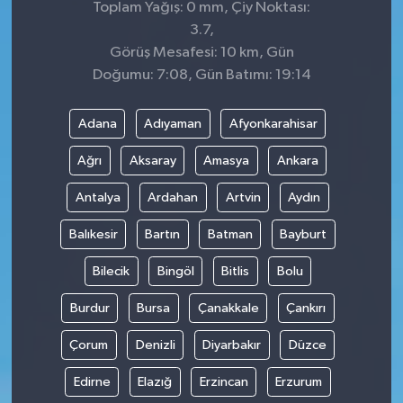
Toplam Yağış: 0 mm, Çiy Noktası:
3.7,
Görüş Mesafesi: 10 km, Gün
Doğumu: 7:08, Gün Batımı: 19:14
Adana
Adıyaman
Afyonkarahisar
Ağrı
Aksaray
Amasya
Ankara
Antalya
Ardahan
Artvin
Aydın
Balıkesir
Bartın
Batman
Bayburt
Bilecik
Bingöl
Bitlis
Bolu
Burdur
Bursa
Çanakkale
Çankırı
Çorum
Denizli
Diyarbakır
Düzce
Edirne
Elazığ
Erzincan
Erzurum