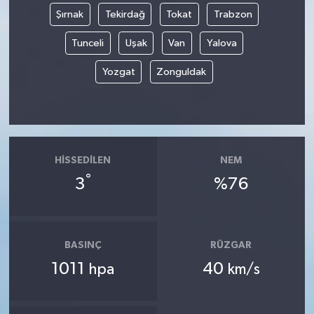
Şırnak
Tekirdağ
Tokat
Trabzon
Tunceli
Uşak
Van
Yalova
Yozgat
Zonguldak
HISSEDILEN
NEM
°
3
%76
BASINÇ
RÜZGAR
1011
40
hpa
km/s