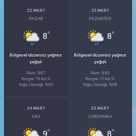
22 MART
23 MART
PAZAR
PAZARTESI
°
°
8
8
Bölgesel düzensiz yağmur
Bölgesel düzensiz yağmur
yağışlı
yağışlı
Nem: %87
Nem: %90
Rüzgar: 19 km/h
Rüzgar: 17 km/h
Yağış Olasılığı: %85
Yağış Olasılığı: %88
24 MART
25 MART
SALI
ÇARŞAMBA
°
°
9
8