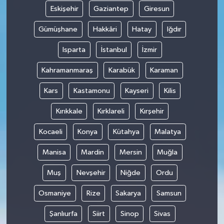
Eskişehir
Gaziantep
Giresun
Gümüşhane
Hakkâri
Hatay
Iğdır
Isparta
İstanbul
İzmir
Kahramanmaraş
Karabük
Karaman
Kars
Kastamonu
Kayseri
Kilis
Kırıkkale
Kırklareli
Kırşehir
Kocaeli
Konya
Kütahya
Malatya
Manisa
Mardin
Mersin
Muğla
Muş
Nevşehir
Niğde
Ordu
Osmaniye
Rize
Sakarya
Samsun
Şanlıurfa
Siirt
Sinop
Sivas