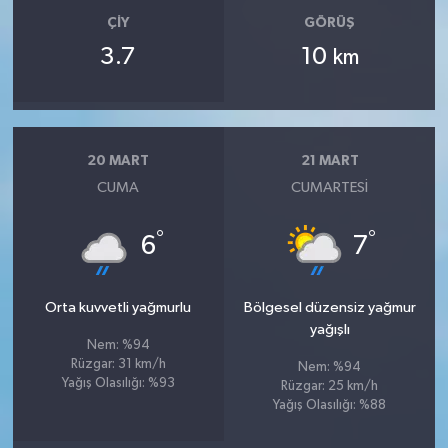
ÇIY
GÖRÜŞ
3.7
10
km
20 MART
21 MART
CUMA
CUMARTESI
°
°
6
7
Orta kuvvetli yağmurlu
Bölgesel düzensiz yağmur
yağışlı
Nem: %94
Rüzgar: 31 km/h
Nem: %94
Yağış Olasılığı: %93
Rüzgar: 25 km/h
Yağış Olasılığı: %88