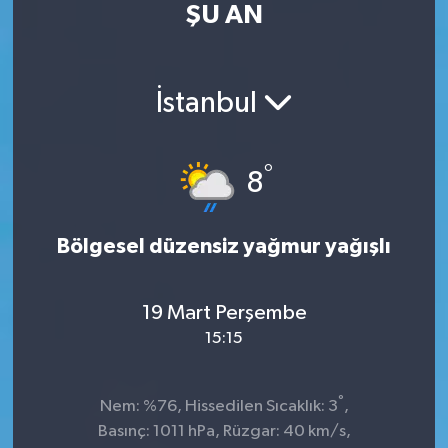
ŞU AN
Kültür Sanat
Magazin
İstanbul
Medya
°
8
Politika
Sağlık
Bölgesel düzensiz yağmur yağışlı
Spor
19 Mart Perşembe
15:15
Turizm
Yaşam
°
Nem: %76, Hissedilen Sıcaklık: 3
,
Basınç: 1011 hPa, Rüzgar: 40 km/s,