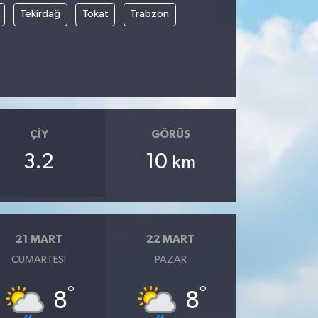
Tekirdağ
Tokat
Trabzon
ÇIY
GÖRÜŞ
3.2
10
km
21 MART
22 MART
CUMARTESI
PAZAR
°
°
8
8