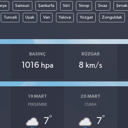
arya
Samsun
Şanlıurfa
Siirt
Sinop
Sivas
Şırnak
Tunceli
Uşak
Van
Yalova
Yozgat
Zonguldak
BASINÇ
RÜZGAR
1016
8
hpa
km/s
19 MART
20 MART
PERŞEMBE
CUMA
°
°
7
7