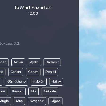
16 Mart Pazartesi
12:00
Noktası: 3.2,
ahan
Artvin
Aydın
Balıkesir
le
Çankırı
Çorum
Denizli
Gümüşhane
Hakkâri
Hatay
onu
Kayseri
Kilis
Kırıkkale
Muğla
Muş
Nevşehir
Niğde