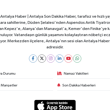
Antalya Haber | Antalya Son Dakika Haber, tarafsız ve hızlı yay
e Lara sahillerine, Düden Şelalesi'nden Aspendos Antik Tiyatr
dan Kepez'e, Alanya'dan Manavgat'a, Kemer'den Finike'ye kad
nuluyor. Vatandaşın günlük yaşamını kolaylaştıran nöbetçi ec
ıyor. Merkezden ilçelere, Antalya'nın sesi olan Antalya Haber; 
adresidir.
va Durumu
Namaz Vakitleri
 Manşetler
Son Dakika Haberleri