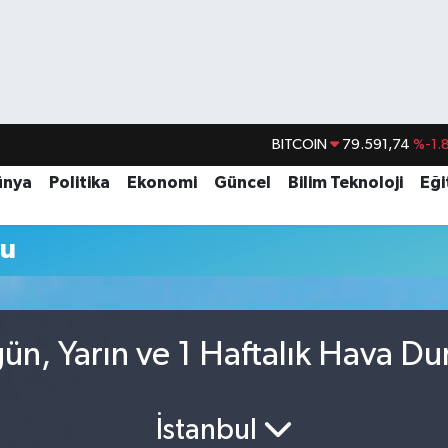
BITCOIN
79.591,74
%-1.
DOLAR
45,43620
%0.
ünya
Politika
Ekonomi
Güncel
Bilim Teknoloji
Eği
EURO
53,38690
%0.
mu
STERLİN
61,60380
%0.
G.ALTIN
6862,09000
%0.
BİST100
14.598,00
ün, Yarın ve 1 Haftalık Hava D
İstanbul