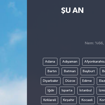
Kültür Sanat
ŞU AN
Magazin
Medya
Nem: %66, H
Politika
Sağlık
Adana
Adıyaman
Afyonkarahis
Spor
Bartın
Batman
Bayburt
Bi
Turizm
Diyarbakır
Düzce
Edirne
Elaz
Iğdır
Isparta
İstanbul
İzmi
Yaşam
Kırklareli
Kırşehir
Kocaeli
Ko