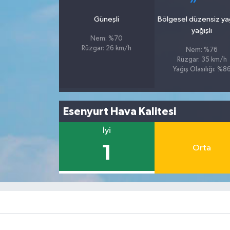
Güneşli
Bölgesel düzensiz y
yağışlı
Nem: %70
Rüzgar: 26 km/h
Nem: %76
Rüzgar: 35 km/h
Yağış Olasılığı: %8
Esenyurt Hava Kalitesi
İyi
1
Orta