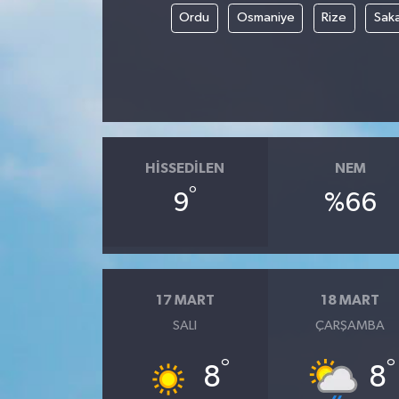
Ordu
Osmaniye
Rize
Sak
HISSEDILEN
NEM
°
9
%66
17 MART
18 MART
SALI
ÇARŞAMBA
°
°
8
8