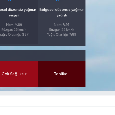
esel düzensiz yağmur
Bölgesel düzensiz yağmur
yağışlı
yağışlı
Nem: %89
Nem: %91
Rüzgar: 26 km/h
Rüzgar: 22 km/h
Yağış Olasılığı: %87
Yağış Olasılığı: %89
Çok Sağlıksız
Tehlikeli