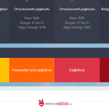
ağmur
Orta kuvvetli yağmurlu
Orta kuvvetli yağmurlu
Bölg
Nem: %86
Nem: %89
Rüzgar: 41 km/h
Rüzgar: 37 km/h
Yağış Olasılığı: %78
Yağış Olasılığı: %89
6
Hassaslar için sağlıksız
Sağlıksız