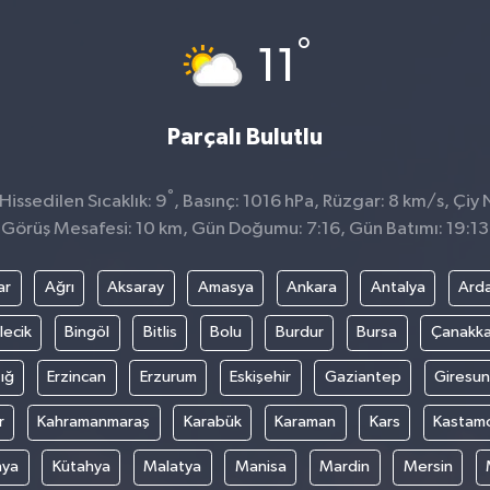
°
11
Parçalı Bulutlu
°
issedilen Sıcaklık: 9
, Basınç: 1016 hPa, Rüzgar: 8 km/s, Çiy 
Görüş Mesafesi: 10 km, Gün Doğumu: 7:16, Gün Batımı: 19:13
ar
Ağrı
Aksaray
Amasya
Ankara
Antalya
Ard
lecik
Bingöl
Bitlis
Bolu
Burdur
Bursa
Çanakka
ığ
Erzincan
Erzurum
Eskişehir
Gaziantep
Giresun
r
Kahramanmaraş
Karabük
Karaman
Kars
Kastam
nya
Kütahya
Malatya
Manisa
Mardin
Mersin