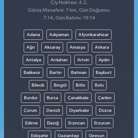
Çiy Noktası: 4.2,
Görüş Mesafesi: 7 km, Gün Doğumu:
7:14, Gün Batımı: 19:14
Adana
Adıyaman
Afyonkarahisar
Ağrı
Aksaray
Amasya
Ankara
Antalya
Ardahan
Artvin
Aydın
Balıkesir
Bartın
Batman
Bayburt
Bilecik
Bingöl
Bitlis
Bolu
Burdur
Bursa
Çanakkale
Çankırı
Çorum
Denizli
Diyarbakır
Düzce
Edirne
Elazığ
Erzincan
Erzurum
Eskişehir
Gaziantep
Giresun