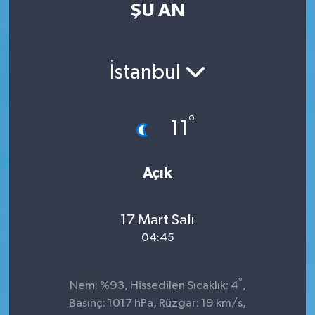
ŞU AN
Kültür Sanat
Magazin
İstanbul
Medya
°
11
Politika
Sağlık
Açık
Spor
17 Mart Salı
04:45
Turizm
Yaşam
°
Nem: %93, Hissedilen Sıcaklık: 4
,
Basınç: 1017 hPa, Rüzgar: 19 km/s,