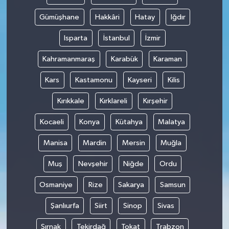
Gümüşhane
Hakkâri
Hatay
Iğdır
Isparta
İstanbul
İzmir
Kahramanmaraş
Karabük
Karaman
Kars
Kastamonu
Kayseri
Kilis
Kırıkkale
Kırklareli
Kırşehir
Kocaeli
Konya
Kütahya
Malatya
Manisa
Mardin
Mersin
Muğla
Muş
Nevşehir
Niğde
Ordu
Osmaniye
Rize
Sakarya
Samsun
Şanlıurfa
Siirt
Sinop
Sivas
Şırnak
Tekirdağ
Tokat
Trabzon