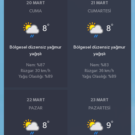
20 MART
21 MART
CUMA
CUMARTESI
°
°
8
8
Bölgesel düzensiz yağmur
Bölgesel düzensiz yağmur
yağışlı
yağışlı
Nem: %87
Nem: %83
Rüzgar: 30 km/h
Rüzgar: 36 km/h
Yağış Olasılığı: %89
Yağış Olasılığı: %89
22 MART
23 MART
PAZAR
PAZARTESI
°
°
8
9