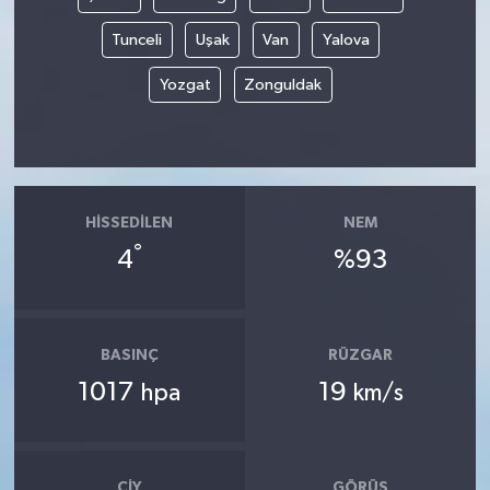
Tunceli
Uşak
Van
Yalova
Yozgat
Zonguldak
HISSEDILEN
NEM
°
4
%93
BASINÇ
RÜZGAR
1017
19
hpa
km/s
ÇIY
GÖRÜŞ