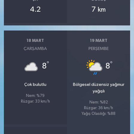
4.2
7
km
18 MART
19 MART
ÇARŞAMBA
PERŞEMBE
°
°
8
8
Çok bulutlu
Bölgesel düzensiz yağmur
yağışlı
Nem: %79
Rüzgar: 33 km/h
Nem: %82
Rüzgar: 36 km/h
Yağış Olasılığı: %88