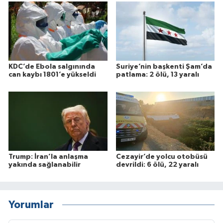
KDC’de Ebola salgınında
Suriye’nin başkenti Şam’da
can kaybı 1801’e yükseldi
patlama: 2 ölü, 13 yaralı
Trump: İran’la anlaşma
Cezayir’de yolcu otobüsü
yakında sağlanabilir
devrildi: 6 ölü, 22 yaralı
Yorumlar