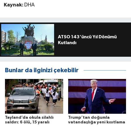
Kaynak:
DHA
ATSO 143'üncü Yıl Dönümü
Kutlandı
Bunlar da ilginizi çekebilir
Tayland’da okula silahlı
Trump’tan doğumla
saldırı: 6 ölü, 15 yaralı
vatandaşlığa yeni kısıtlama