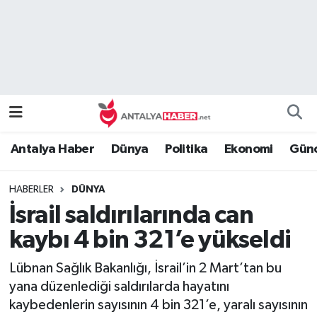
Bilim Teknoloji
Nöbetçi Eczaneler
Bölge
Hava Durumu
Dünya
Namaz Vakitleri
Antalya Haber
Dünya
Politika
Ekonomi
Günc
Eğitim
Trafik Durumu
HABERLER
DÜNYA
Ekonomi
Süper Lig Puan Durumu ve Fikstür
İsrail saldırılarında can
Genel
Tüm Manşetler
kaybı 4 bin 321’e yükseldi
Lübnan Sağlık Bakanlığı, İsrail’in 2 Mart’tan bu
Güncel
Son Dakika Haberleri
yana düzenlediği saldırılarda hayatını
kaybedenlerin sayısının 4 bin 321’e, yaralı sayısının
Güvenlik
Haber Arşivi