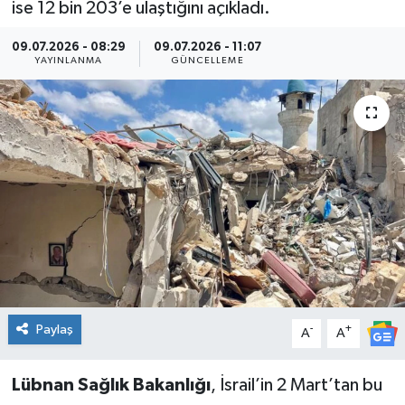
ise 12 bin 203’e ulaştığını açıkladı.
Kültür Sanat
09.07.2026 - 08:29
09.07.2026 - 11:07
YAYINLANMA
GÜNCELLEME
Magazin
Medya
Politika
Sağlık
Spor
Turizm
Paylaş
-
+
A
A
Yaşam
Lübnan Sağlık Bakanlığı
, İsrail’in 2 Mart’tan bu