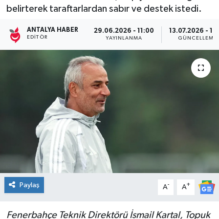
belirterek taraftarlardan sabır ve destek istedi.
Kültür Sanat
ANTALYA HABER
29.06.2026 - 11:00
13.07.2026 - 18
EDITÖR
YAYINLANMA
GÜNCELLEME
Magazin
Medya
Politika
Sağlık
Spor
Turizm
Paylaş
-
+
A
A
Yaşam
Fenerbahçe Teknik Direktörü İsmail Kartal, Topuk