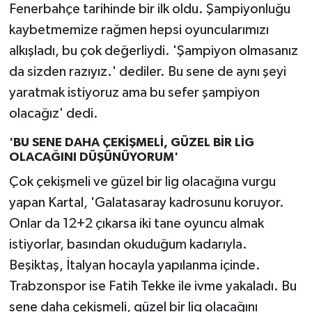
Fenerbahçe tarihinde bir ilk oldu. Şampiyonluğu
kaybetmemize rağmen hepsi oyuncularımızı
alkışladı, bu çok değerliydi. 'Şampiyon olmasanız
da sizden razıyız.' dediler. Bu sene de aynı şeyi
yaratmak istiyoruz ama bu sefer şampiyon
olacağız' dedi.
'BU SENE DAHA ÇEKİŞMELİ, GÜZEL BİR LİG
OLACAĞINI DÜŞÜNÜYORUM'
Çok çekişmeli ve güzel bir lig olacağına vurgu
yapan Kartal, 'Galatasaray kadrosunu koruyor.
Onlar da 12+2 çıkarsa iki tane oyuncu almak
istiyorlar, basından okuduğum kadarıyla.
Beşiktaş, İtalyan hocayla yapılanma içinde.
Trabzonspor ise Fatih Tekke ile ivme yakaladı. Bu
sene daha çekişmeli, güzel bir lig olacağını