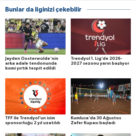
Bunlar da ilginizi çekebilir
Jayden Oosterwolde'nin
Trendyol 1. Lig’de 2026-
arka adale tendonunda
2027 sezonu yarın başlıyor
kısmi yırtık tespit edildi
TFF ile Trendyol’un isim
Kumluca’da 30 Ağustos
sponsorluğu 2 yıl uzatıldı
Zafer Kupası başladı