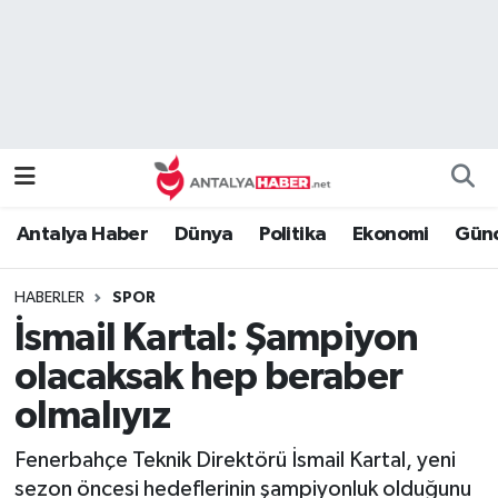
Bilim Teknoloji
Nöbetçi Eczaneler
Bölge
Hava Durumu
Dünya
Namaz Vakitleri
Antalya Haber
Dünya
Politika
Ekonomi
Günc
Eğitim
Trafik Durumu
HABERLER
SPOR
Ekonomi
Süper Lig Puan Durumu ve Fikstür
İsmail Kartal: Şampiyon
Genel
Tüm Manşetler
olacaksak hep beraber
olmalıyız
Güncel
Son Dakika Haberleri
Fenerbahçe Teknik Direktörü İsmail Kartal, yeni
Güvenlik
Haber Arşivi
sezon öncesi hedeflerinin şampiyonluk olduğunu