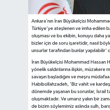
Ankara'nın İran Büyükelçisi Mohamma
Türkiye'ye ateşlenen ve imha edilen bali
oluşması ve bu ekibin, konuyu daha ya
bizler için de soru işaretidir, nasıl bö
unsurlar tarafından bunlar yapılabilir' 
İran Büyükelçisi Mohammad Hassan Hab
yönelik saldırılarına ilişkin, müzakere
savaşın başladığını ve meşru müdafaa h
Habibollahzadeh, 'Biz vahit ve karde
dönemde yaşanan bu sorunlar, İsrail t
oluşmaktadır. Ve umarız yakın bir zama
de bizim söylemimiz aslında sulh, barı