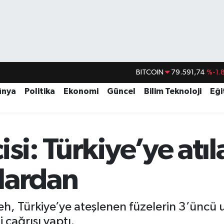
DOLAR
45,43620
%0.
EURO
53,38690
%0.
ünya
Politika
Ekonomi
Güncel
Bilim Teknoloji
Eği
STERLİN
61,60380
%0.
G.ALTIN
6862,09000
%0.
si: Türkiye’ye atıl
BİST100
14.598,00
BITCOIN
79.591,74
%-1.
lardan
h, Türkiye’ye ateşlenen füzelerin 3’üncü 
i çağrısı yaptı.