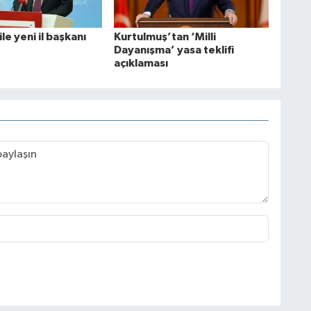
le yeni il başkanı
Kurtulmuş’tan ‘Milli
Dayanışma’ yasa teklifi
açıklaması