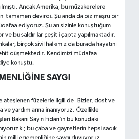
tılmıştı. Ancak Amerika, bu müzakerelere
ını tamamen devirdi. Şu anda da biz meşru bir
üdafaa ediyoruz. Şu an sizinle konuştuğum
r ve bu saldırılar çeşitli çapta yapılmaktadır.
kalar, birçok sivil halkımız da burada hayatını
ehit düşmektedir. Kendimizi müdafaa
diye konuştu.
EMENLİĞİNE SAYGI
teşlenen füzelerle ilgili de 'Bizler, dost ve
 ve yardımlarına inanıyoruz. Özellikle
eri Bakanı Sayın Fidan'ın bu konudaki
ıyoruz ki; bu çaba ve gayretlerin hepsi sadık
e'nin milli egemenliğine saygı duyuyoruz.