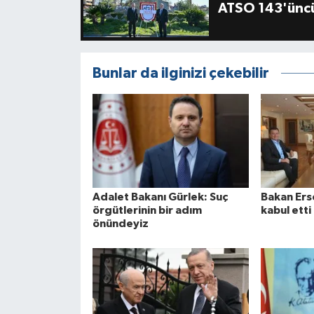
ATSO 143'üncü
Bunlar da ilginizi çekebilir
Adalet Bakanı Gürlek: Suç
Bakan Erso
örgütlerinin bir adım
kabul etti
önündeyiz