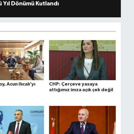
 Yıl Dönümü Kutlandı
y, Acun Ilıcalı’yı
CHP: Çerçeve yasaya
attığımız imza açık çek değil