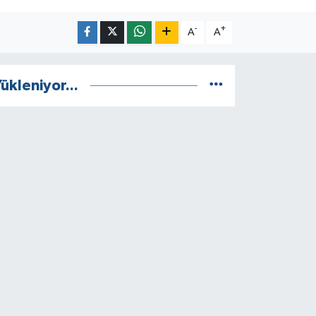
-
+
A
A
ükleniyor...