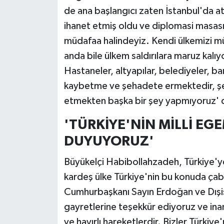
de ana başlangıcı zaten İstanbul'da a
ihanet etmiş oldu ve diplomasi masas
müdafaa halindeyiz. Kendi ülkemizi m
anda bile ülkem saldırılara maruz kalıyo
Hastaneler, altyapılar, belediyeler, ban
kaybetme ve şehadete ermektedir, ş
etmekten başka bir şey yapmıyoruz' 
'TÜRKİYE'NİN MİLLİ EG
DUYUYORUZ'
Büyükelçi Habibollahzadeh, Türkiye'ye a
kardeş ülke Türkiye'nin bu konuda çaba
Cumhurbaşkanı Sayın Erdoğan ve Dışişl
gayretlerine teşekkür ediyoruz ve inan
ve hayırlı hareketlerdir. Bizler Türkiy