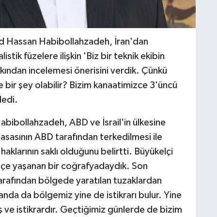
d Hassan Habibollahzadeh, İran'dan
stik füzelere ilişkin 'Biz bir teknik ekibin
kından incelemesi önerisini verdik. Çünkü
yle bir şey olabilir? Bizim kanaatimizce 3'üncü
dedi.
ibollahzadeh, ABD ve İsrail'in ülkesine
 masasının ABD tarafından terkedilmesi ile
aklarının saklı olduğunu belirtti. Büyükelçi
şçe yaşanan bir coğrafyadaydık. Son
arafından bölgede yaratılan tuzaklardan
nda da bölgemiz yine de istikrarı bulur. Yine
ş ve istikrardır. Geçtiğimiz günlerde de bizim