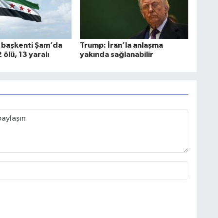
n başkenti Şam’da
Trump: İran’la anlaşma
 ölü, 13 yaralı
yakında sağlanabilir