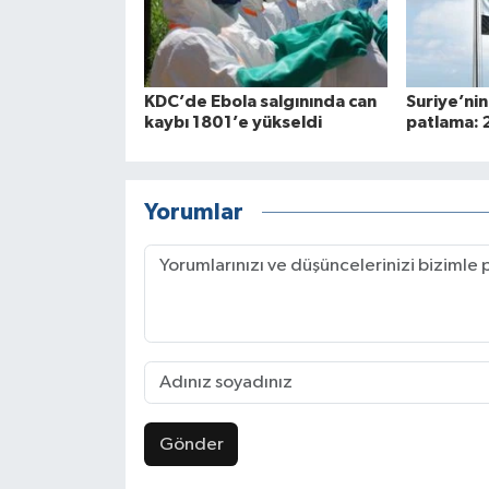
KDC’de Ebola salgınında can
Suriye’ni
kaybı 1801’e yükseldi
patlama: 2
Yorumlar
Gönder