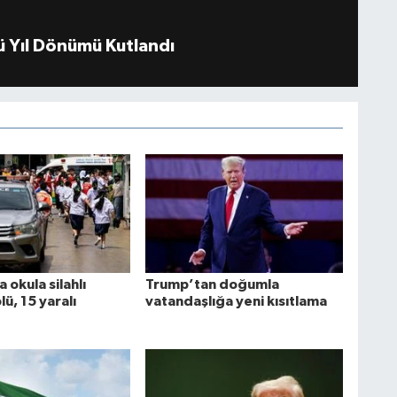
 Yıl Dönümü Kutlandı
 okula silahlı
Trump’tan doğumla
ölü, 15 yaralı
vatandaşlığa yeni kısıtlama