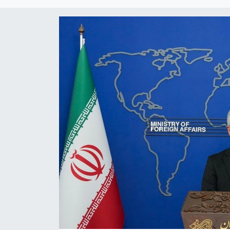
Kültür Sanat
Magazin
Medya
Politika
Sağlık
Spor
Turizm
Yaşam