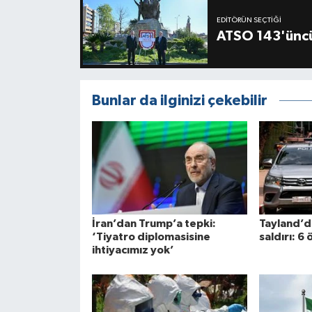
EDITÖRÜN SEÇTIĞI
ATSO 143'üncü
Bunlar da ilginizi çekebilir
İran’dan Trump’a tepki:
Tayland’da
‘Tiyatro diplomasisine
saldırı: 6 
ihtiyacımız yok’