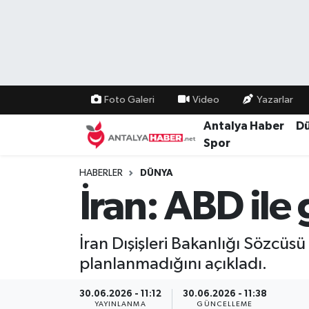
Bilim Teknoloji
Nöbetçi Eczaneler
Bölge
Hava Durumu
Foto Galeri
Video
Yazarlar
Dünya
Namaz Vakitleri
Antalya Haber
D
Spor
Eğitim
Trafik Durumu
HABERLER
DÜNYA
İran: ABD ile
Ekonomi
Süper Lig Puan Durumu ve Fikstür
Genel
Tüm Manşetler
İran Dışişleri Bakanlığı Sözcüs
planlanmadığını açıkladı.
Güncel
Son Dakika Haberleri
30.06.2026 - 11:12
30.06.2026 - 11:38
Güvenlik
Haber Arşivi
YAYINLANMA
GÜNCELLEME