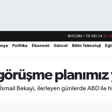
BITCOIN
79.591,74
%-1.
DOLAR
45,43620
%0.
ünya
Politika
Ekonomi
Güncel
Bilim Teknoloji
Eği
EURO
53,38690
%0.
STERLİN
61,60380
%0.
G.ALTIN
6862,09000
%0.
 görüşme planımız
BİST100
14.598,00
ü İsmail Bekayi, ilerleyen günlerde ABD ile