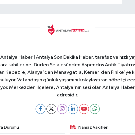
Antalya Haber | Antalya Son Dakika Haber, tarafsız ve hızlı yay
e Lara sahillerine, Düden Şelalesi'nden Aspendos Antik Tiyatr
dan Kepez'e, Alanya'dan Manavgat'a, Kemer'den Finike'ye kad
nuluyor. Vatandaşın günlük yaşamını kolaylaştıran nöbetçi ec
ıyor. Merkezden ilçelere, Antalya'nın sesi olan Antalya Haber; 
adresidir.
va Durumu
Namaz Vakitleri