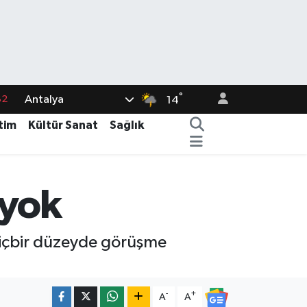
82
°
Antalya
14
02
tim
Kültür Sanat
Sağlık
19
18
19
 yok
%0
 hiçbir düzeyde görüşme
-
+
A
A