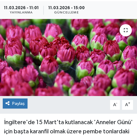
11.03.2026 - 11:01
11.03.2026 - 15:00
Kültür Sanat
YAYINLANMA
GÜNCELLEME
Magazin
Medya
Politika
Sağlık
Spor
Paylaş
-
+
Turizm
A
A
Yaşam
İngiltere'de 15 Mart'ta kutlanacak 'Anneler Günü'
için başta karanfil olmak üzere pembe tonlardaki