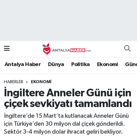
Bilim Teknoloji
Nöbetçi Eczaneler
Bölge
Hava Durumu
Dünya
Namaz Vakitleri
Antalya Haber
Dünya
Politika
Ekonomi
Günc
Eğitim
Trafik Durumu
HABERLER
EKONOMI
Ekonomi
Süper Lig Puan Durumu ve Fikstür
İngiltere Anneler Günü için
Genel
Tüm Manşetler
çiçek sevkiyatı tamamlandı
İngiltere’de 15 Mart’ta kutlanacak Anneler Günü
Güncel
Son Dakika Haberleri
için Türkiye’den 30 milyon dal çiçek gönderildi.
Sektör 3-4 milyon dolar ihracat geliri bekliyor.
Güvenlik
Haber Arşivi