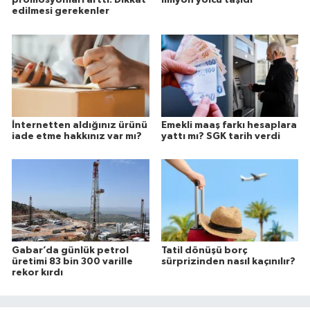
promosyonları arttı: Dikkat
milyon yolcu taşıdı
edilmesi gerekenler
İnternetten aldığınız ürünü
Emekli maaş farkı hesaplara
iade etme hakkınız var mı?
yattı mı? SGK tarih verdi
Gabar’da günlük petrol
Tatil dönüşü borç
üretimi 83 bin 300 varille
sürprizinden nasıl kaçınılır?
rekor kırdı