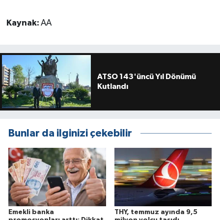
Kaynak:
AA
ATSO 143'üncü Yıl Dönümü
Kutlandı
Bunlar da ilginizi çekebilir
Emekli banka
THY, temmuz ayında 9,5