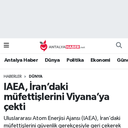
Bilim Teknoloji
Nöbetçi Eczaneler
Bölge
Hava Durumu
Dünya
Namaz Vakitleri
Antalya Haber
Dünya
Politika
Ekonomi
Günc
Eğitim
Trafik Durumu
HABERLER
DÜNYA
Ekonomi
Süper Lig Puan Durumu ve Fikstür
IAEA, İran’daki
Genel
Tüm Manşetler
müfettişlerini Viyana’ya
çekti
Güncel
Son Dakika Haberleri
Uluslararası Atom Enerjisi Ajansı (IAEA), İran’daki
Güvenlik
Haber Arşivi
müfettişlerini güvenlik gerekçesiyle geri çekerek