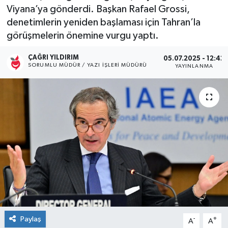
Viyana’ya gönderdi. Başkan Rafael Grossi,
Kültür Sanat
denetimlerin yeniden başlaması için Tahran’la
görüşmelerin önemine vurgu yaptı.
Magazin
ÇAĞRI YILDIRIM
05.07.2025 - 12:42
SORUMLU MÜDÜR / YAZI İŞLERI MÜDÜRÜ
YAYINLANMA
Medya
Politika
Sağlık
Spor
Turizm
Yaşam
Paylaş
-
+
A
A