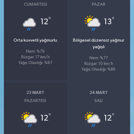
CUMARTESI
PAZAR
°
°
12
13
Orta kuvvetli yağmurlu
Bölgesel düzensiz yağmur
yağışlı
Nem: %79
Rüzgar: 17 km/h
Nem: %77
Yağış Olasılığı: %87
Rüzgar: 10 km/h
Yağış Olasılığı: %86
23 MART
24 MART
PAZARTESI
SALI
°
°
12
12