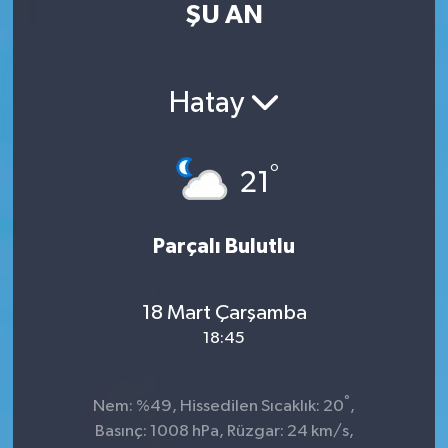
ŞU AN
Kültür Sanat
Magazin
Hatay
Medya
°
21
Politika
Sağlık
Parçalı Bulutlu
Spor
18 Mart Çarşamba
18:45
Turizm
Yaşam
°
Nem: %49, Hissedilen Sıcaklık: 20
,
Basınç: 1008 hPa, Rüzgar: 24 km/s,