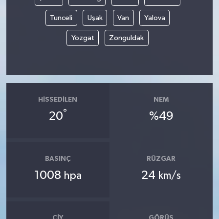
Tunceli
Uşak
Van
Yalova
Yozgat
Zonguldak
HISSEDILEN
NEM
°
20
%49
BASINÇ
RÜZGAR
1008
24
hpa
km/s
ÇIY
GÖRÜŞ