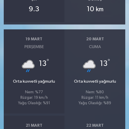
9.3
10
km
19 MART
20 MART
PERŞEMBE
CUMA
°
°
13
13
Orta kuvvetli yağmurlu
Orta kuvvetli yağmurlu
Nem: %77
Nem: %80
Rüzgar: 19 km/h
Rüzgar: 11 km/h
Yağış Olasılığı: %91
Yağış Olasılığı: %89
21 MART
22 MART