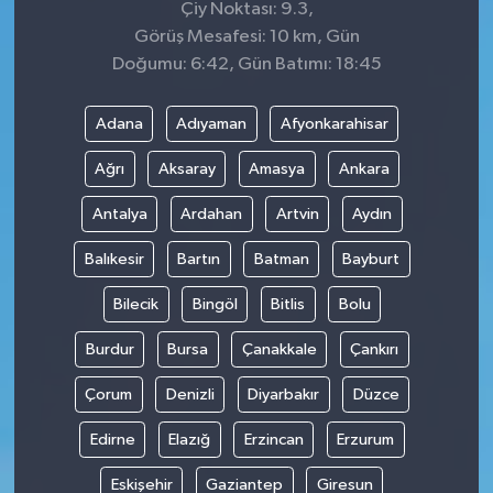
Çiy Noktası: 9.3,
Görüş Mesafesi: 10 km, Gün
Doğumu: 6:42, Gün Batımı: 18:45
Adana
Adıyaman
Afyonkarahisar
Ağrı
Aksaray
Amasya
Ankara
Antalya
Ardahan
Artvin
Aydın
Balıkesir
Bartın
Batman
Bayburt
Bilecik
Bingöl
Bitlis
Bolu
Burdur
Bursa
Çanakkale
Çankırı
Çorum
Denizli
Diyarbakır
Düzce
Edirne
Elazığ
Erzincan
Erzurum
Eskişehir
Gaziantep
Giresun