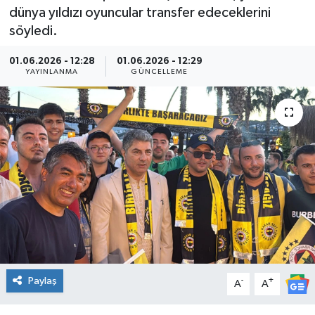
dünya yıldızı oyuncular transfer edeceklerini
Kültür Sanat
söyledi.
Magazin
01.06.2026 - 12:28
01.06.2026 - 12:29
YAYINLANMA
GÜNCELLEME
Medya
Politika
Sağlık
Spor
Turizm
Yaşam
Paylaş
-
+
A
A