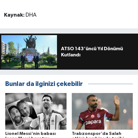
Kaynak:
DHA
ATSO 143'üncü Yıl Dönümü
Kutlandı
Bunlar da ilginizi çekebilir
Lionel Messi'nin babası
Trabzonspor'da Salah