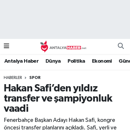
Bilim Teknoloji
Nöbetçi Eczaneler
Bölge
Hava Durumu
Dünya
Namaz Vakitleri
Antalya Haber
Dünya
Politika
Ekonomi
Günc
Eğitim
Trafik Durumu
HABERLER
SPOR
Ekonomi
Süper Lig Puan Durumu ve Fikstür
Hakan Safi’den yıldız
Genel
Tüm Manşetler
transfer ve şampiyonluk
vaadi
Güncel
Son Dakika Haberleri
Fenerbahçe Başkan Adayı Hakan Safi, kongre
Güvenlik
Haber Arşivi
öncesi transfer planlarını açıkladı. Safi, yerli ve