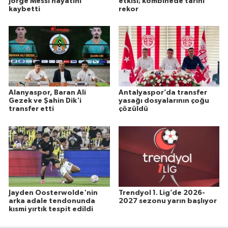
Jorge Messi hayatını
etkisi; kombinede tarihi
kaybetti
rekor
Alanyaspor, Baran Ali
Antalyaspor’da transfer
Gezek ve Şahin Dik'i
yasağı dosyalarının çoğu
transfer etti
çözüldü
Jayden Oosterwolde'nin
Trendyol 1. Lig’de 2026-
arka adale tendonunda
2027 sezonu yarın başlıyor
kısmi yırtık tespit edildi