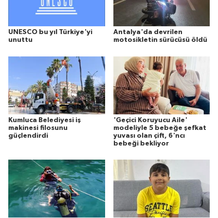
UNESCO bu yıl Türkiye'yi
Antalya'da devrilen
unuttu
motosikletin sürücüsü öldü
Kumluca Belediyesi iş
'Geçici Koruyucu Aile'
makinesi filosunu
modeliyle 5 bebeğe şefkat
güçlendirdi
yuvası olan çift, 6'ncı
bebeği bekliyor