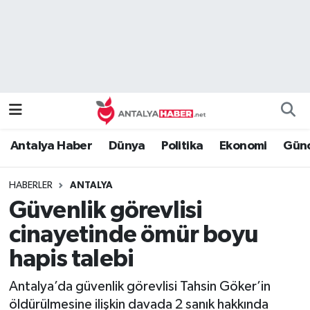
Bilim Teknoloji
Nöbetçi Eczaneler
Bölge
Hava Durumu
Dünya
Namaz Vakitleri
Antalya Haber
Dünya
Politika
Ekonomi
Günc
Eğitim
Trafik Durumu
HABERLER
ANTALYA
Ekonomi
Süper Lig Puan Durumu ve Fikstür
Güvenlik görevlisi
Genel
Tüm Manşetler
cinayetinde ömür boyu
hapis talebi
Güncel
Son Dakika Haberleri
Antalya’da güvenlik görevlisi Tahsin Göker’in
Güvenlik
Haber Arşivi
öldürülmesine ilişkin davada 2 sanık hakkında