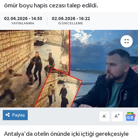
ömür boyu hapis cezası talep edildi.
Kültür Sanat
02.06.2026 - 14:55
02.06.2026 - 16:22
YAYINLANMA
GÜNCELLEME
Magazin
Medya
Politika
Sağlık
Spor
Turizm
Paylaş
-
+
A
A
Yaşam
Antalya'da otelin önünde içki içtiği gerekçesiyle