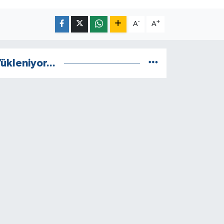
-
+
A
A
ükleniyor...