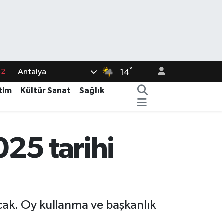
82
°
Antalya
14
02
tim
Kültür Sanat
Sağlık
19
18
19
25 tarihi
%0
cak. Oy kullanma ve başkanlık