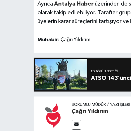
Ayrıca
Antalya Haber
üzerinden de se
olarak takip edilebiliyor. Taraftar grup
üyelerin karar süreçlerini tartışıyor v
Muhabir:
Çağrı Yıldırım
EDITÖRÜN SEÇTIĞI
ATSO 143'üncü
SORUMLU MÜDÜR / YAZI İŞLER
Çağrı Yıldırım