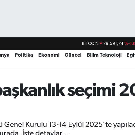
BITCOIN
79.591,74
%-1.
DOLAR
45,43620
%0.
ünya
Politika
Ekonomi
Güncel
Bilim Teknoloji
Eği
EURO
53,38690
%0.
STERLİN
61,60380
%0.
G.ALTIN
6862,09000
%0.
aşkanlık seçimi 20
BİST100
14.598,00
 Genel Kurulu 13-14 Eylül 2025’te yapıla
urada. İşte detaylar…