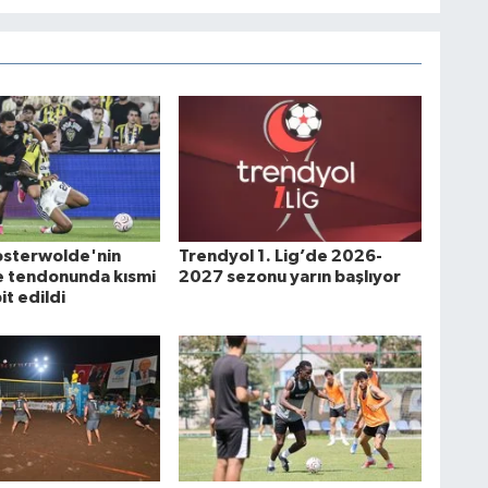
osterwolde'nin
Trendyol 1. Lig’de 2026-
e tendonunda kısmi
2027 sezonu yarın başlıyor
it edildi