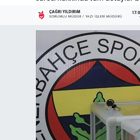
Kültür Sanat
ÇAĞRI YILDIRIM
17.
SORUMLU MÜDÜR / YAZI İŞLERI MÜDÜRÜ
Magazin
Medya
Politika
Sağlık
Spor
Turizm
Yaşam