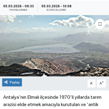
05.03.2026 - 09:33
05.03.2026 - 10:58
Kültür Sanat
YAYINLANMA
GÜNCELLEME
Magazin
Medya
Politika
Sağlık
Spor
Paylaş
-
+
Turizm
A
A
Yaşam
Antalya'nın Elmalı ilçesinde 1970'li yıllarda tarım
arazisi elde etmek amacıyla kurutulan ve 'antik