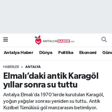
Bilim Teknoloji
Nöbetçi Eczaneler
Bölge
Hava Durumu
Dünya
Namaz Vakitleri
Antalya Haber
Dünya
Politika
Ekonomi
Günc
Eğitim
Trafik Durumu
HABERLER
ANTALYA
Ekonomi
Süper Lig Puan Durumu ve Fikstür
Elmalı’daki antik Karagöl
Genel
Tüm Manşetler
yıllar sonra su tuttu
Antalya Elmalı’da 1970’lerde kurutulan Karagöl,
Güncel
Son Dakika Haberleri
yoğun yağışlar sonrası yeniden su tuttu. Antik
Kızılbel Tümülüsü göl manzarasını betimliyor.
Güvenlik
Haber Arşivi