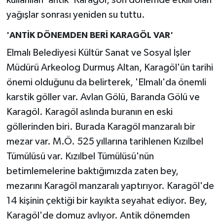
kullanılan 'antik' Karagöl, son dönemde etkili olan
yağışlar sonrası yeniden su tuttu.
'ANTİK DÖNEMDEN BERİ KARAGÖL VAR'
Elmalı Belediyesi Kültür Sanat ve Sosyal İşler
Müdürü Arkeolog Durmuş Altan, Karagöl'ün tarihi
önemi olduğunu da belirterek, 'Elmalı'da önemli
karstik göller var. Avlan Gölü, Baranda Gölü ve
Karagöl. Karagöl aslında buranın en eski
göllerinden biri. Burada Karagöl manzaralı bir
mezar var. M.Ö. 525 yıllarına tarihlenen Kızılbel
Tümülüsü var. Kızılbel Tümülüsü'nün
betimlemelerine baktığımızda zaten bey,
mezarını Karagöl manzaralı yaptırıyor. Karagöl'de
14 kişinin çektiği bir kayıkta seyahat ediyor. Bey,
Karagöl'de domuz avlıyor. Antik dönemden