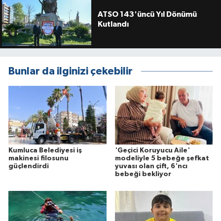
ATSO 143'üncü Yıl Dönümü
Kutlandı
Bunlar da ilginizi çekebilir
Kumluca Belediyesi iş
'Geçici Koruyucu Aile'
makinesi filosunu
modeliyle 5 bebeğe şefkat
güçlendirdi
yuvası olan çift, 6'ncı
bebeği bekliyor