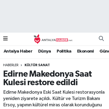
Bilim Teknoloji
Nöbetçi Eczaneler
Bölge
Hava Durumu
Dünya
Namaz Vakitleri
Antalya Haber
Dünya
Politika
Ekonomi
Günc
Eğitim
Trafik Durumu
HABERLER
KÜLTÜR SANAT
Ekonomi
Süper Lig Puan Durumu ve Fikstür
Edirne Makedonya Saat
Genel
Tüm Manşetler
Kulesi restore edildi
Edirne Makedonya Eski Saat Kulesi restorasyonla
Güncel
Son Dakika Haberleri
yeniden ziyarete açıldı. Kültür ve Turizm Bakanı
Ersoy, yapının kültürel miras olarak korunduğunu
Güvenlik
Haber Arşivi