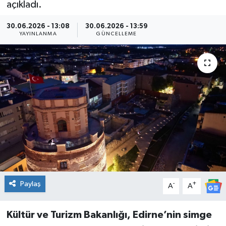
açıkladı.
Kültür Sanat
30.06.2026 - 13:08
30.06.2026 - 13:59
YAYINLANMA
GÜNCELLEME
Magazin
Medya
Politika
Sağlık
Spor
Turizm
Paylaş
-
+
A
A
Yaşam
Kültür ve Turizm Bakanlığı, Edirne’nin simge