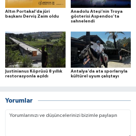
Altın Portakal’da jüri
Anadolu Ateşi’nin Troya
başkanı Derviş Zaim oldu
gösterisi Aspendos’ta
sahnelendi
Justinianus Köprüsü 8 yıllık
Antalya’da ata sporlarıyla
restorasyonla açıldı
kültürel uyum çalıştayı
Yorumlar