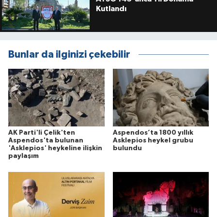
Kutlandı
Bunlar da ilginizi çekebilir
AK Parti'li Çelik'ten
Aspendos’ta 1800 yıllık
Aspendos'ta bulunan
Asklepios heykel grubu
'Asklepios' heykeline ilişkin
bulundu
paylaşım