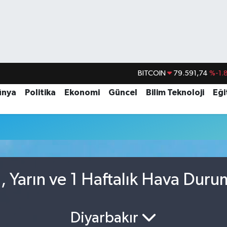
BITCOIN
79.591,74
%-1.
DOLAR
45,43620
%0.
ünya
Politika
Ekonomi
Güncel
Bilim Teknoloji
Eği
EURO
53,38690
%0.
STERLİN
61,60380
%0.
G.ALTIN
6862,09000
%0.
BİST100
14.598,00
, Yarın ve 1 Haftalık Hava Duru
Diyarbakır