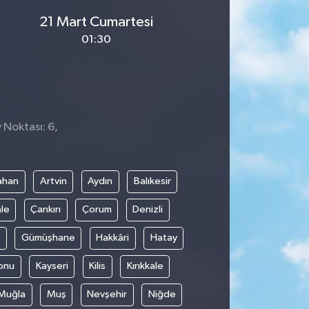
21 Mart Cumartesi
01:30
 Noktası: 6,
ahan
Artvin
Aydın
Balıkesir
le
Çankırı
Çorum
Denizli
Gümüşhane
Hakkâri
Hatay
onu
Kayseri
Kilis
Kırıkkale
Muğla
Muş
Nevşehir
Niğde