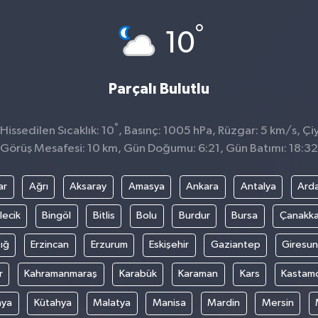
°
10
Parçalı Bulutlu
°
issedilen Sıcaklık: 10
, Basınç: 1005 hPa, Rüzgar: 5 km/s, Çiy
Görüş Mesafesi: 10 km, Gün Doğumu: 6:21, Gün Batımı: 18:32
ar
Ağrı
Aksaray
Amasya
Ankara
Antalya
Ard
lecik
Bingöl
Bitlis
Bolu
Burdur
Bursa
Çanakka
ığ
Erzincan
Erzurum
Eskişehir
Gaziantep
Giresun
r
Kahramanmaraş
Karabük
Karaman
Kars
Kastam
nya
Kütahya
Malatya
Manisa
Mardin
Mersin