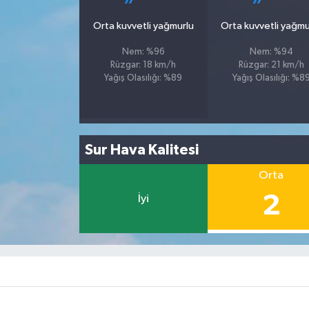
Orta kuvvetli yağmurlu
Orta kuvvetli yağmu
Nem: %96
Nem: %94
Rüzgar: 18 km/h
Rüzgar: 21 km/h
Yağış Olasılığı: %89
Yağış Olasılığı: %8
Sur Hava Kalitesi
Orta
2
İyi