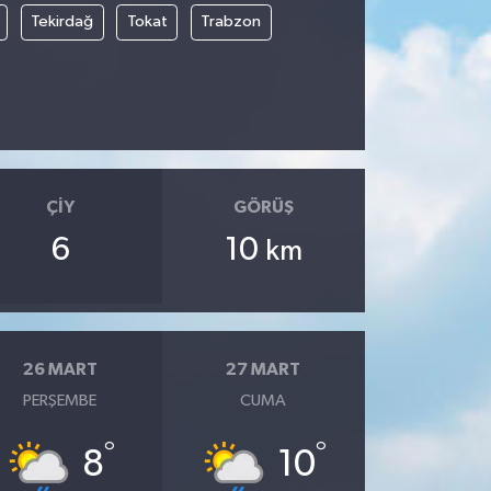
Tekirdağ
Tokat
Trabzon
ÇIY
GÖRÜŞ
6
10
km
26 MART
27 MART
PERŞEMBE
CUMA
°
°
8
10