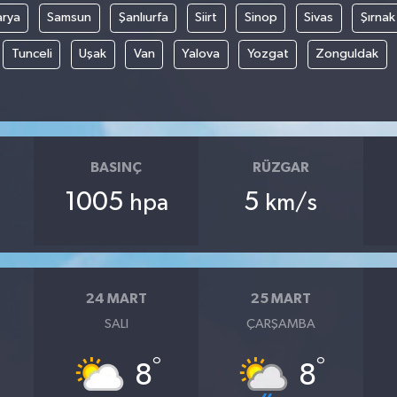
arya
Samsun
Şanlıurfa
Siirt
Sinop
Sivas
Şırnak
Tunceli
Uşak
Van
Yalova
Yozgat
Zonguldak
BASINÇ
RÜZGAR
1005
5
hpa
km/s
24 MART
25 MART
SALI
ÇARŞAMBA
°
°
8
8