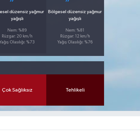
esel düzensiz yağmur
Bölgesel düzensiz yağmur
yağışlı
yağışlı
Nem: %89
Nem: %81
Rüzgar: 20 km/h
Rüzgar: 12 km/h
Yağış Olasılığı: %73
Yağış Olasılığı: %76
Çok Sağlıksız
Tehlikeli