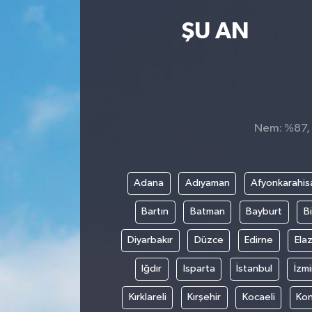
Kültür Sanat
ŞU AN
Magazin
Medya
Nem: %87, H
Politika
Sağlık
Adana
Adıyaman
Afyonkarahis
Spor
Bartın
Batman
Bayburt
Bi
Turizm
Diyarbakır
Düzce
Edirne
Elaz
Iğdır
Isparta
İstanbul
İzmi
Yaşam
Kırklareli
Kırşehir
Kocaeli
Ko