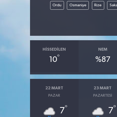
Ordu
Osmaniye
Rize
Sak
HISSEDILEN
NEM
°
10
%87
22 MART
23 MART
PAZAR
PAZARTESI
°
°
7
7