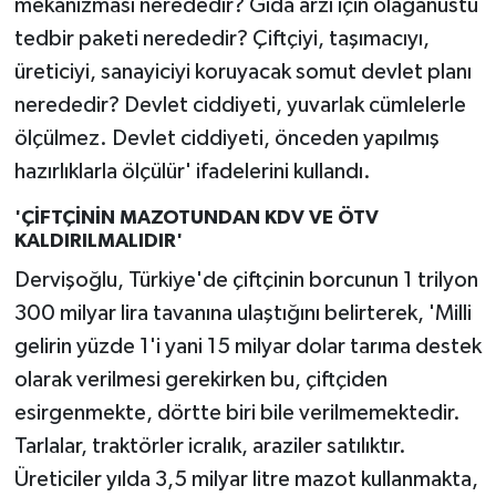
mekanizması nerededir? Gıda arzı için olağanüstü
tedbir paketi nerededir? Çiftçiyi, taşımacıyı,
üreticiyi, sanayiciyi koruyacak somut devlet planı
nerededir? Devlet ciddiyeti, yuvarlak cümlelerle
ölçülmez. Devlet ciddiyeti, önceden yapılmış
hazırlıklarla ölçülür' ifadelerini kullandı.
'ÇİFTÇİNİN MAZOTUNDAN KDV VE ÖTV
KALDIRILMALIDIR'
Dervişoğlu, Türkiye'de çiftçinin borcunun 1 trilyon
300 milyar lira tavanına ulaştığını belirterek, 'Milli
gelirin yüzde 1'i yani 15 milyar dolar tarıma destek
olarak verilmesi gerekirken bu, çiftçiden
esirgenmekte, dörtte biri bile verilmemektedir.
Tarlalar, traktörler icralık, araziler satılıktır.
Üreticiler yılda 3,5 milyar litre mazot kullanmakta,