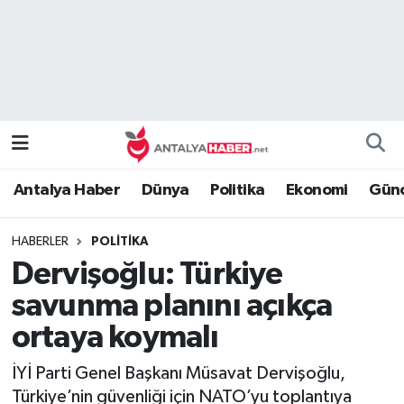
Bilim Teknoloji
Nöbetçi Eczaneler
Bölge
Hava Durumu
Dünya
Namaz Vakitleri
Antalya Haber
Dünya
Politika
Ekonomi
Günc
Eğitim
Trafik Durumu
HABERLER
POLITIKA
Ekonomi
Süper Lig Puan Durumu ve Fikstür
Dervişoğlu: Türkiye
Genel
Tüm Manşetler
savunma planını açıkça
ortaya koymalı
Güncel
Son Dakika Haberleri
İYİ Parti Genel Başkanı Müsavat Dervişoğlu,
Güvenlik
Haber Arşivi
Türkiye’nin güvenliği için NATO’yu toplantıya