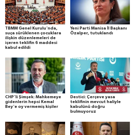
TBMM Genel Kurulu'nda,
Yeni Parti Manisa İl Başkanı
suça sürüklenen çocuklara
Özalper, tutuklandı
ilişkin düzenlemeleri de
içeren teklifin 6 maddesi
kabul edildi
CHP'li Şimşek: Mahkemeye
Destici: Çerçeve yasa
gidenlerin hepsi Kemal
teklifinin mevcut haliyle
Bey'e oy vermemiş kişiler
kabulünü doğru
bulmuyoruz