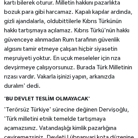
kartı bilerek oturur. Milletin hakkını pazarlıkta
bozuk para gibi harcamaz. Kapalı kapılar ardında,
gizli ajandalarla, oldubittilerle Kıbrıs Türkünün
hakkı tartışmaya açılamaz. Kıbrıs Türkü'nün hakkı
güvenceye alınmadan Rum tarafının güvenlik
algısını tamir etmeye çalışan hiçbir siyasetin
meşruiyeti yoktur. En uçuk meseleler için rıza
devşirmeye çalışıyorsunuz. Burada Türk Milletinin
rızası vardır. Vakarla işinizi yapın, arkanızda
duralım' dedi.
'BU DEVLET TESLİM OLMAYACAK'
'Terörsüz Türkiye' sürecine değinen Dervişoğlu,
'Türk milletini etnik temelde tartışmaya
açamazsınız. Vatandaşlığı kimlik pazarlığına
çeviremezsiniz. Devleti Lübnanvari kota düzenine