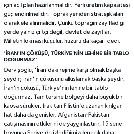
için acil plan hazırlanmalıdır. Yerli üretim kapasitesi
güçlendirilmelidir. Toprak yeniden stratejik alan
olarak ele alınmalıdır. Çünkü toprağın zayıfladığı
yerde yalnız çiftçi değil, devlet de zayıflar.
Milletin lokması küçülür, huzuru da kaçar' dedi.
'İRAN'IN ÇÖKÜŞÜ, TÜRKİYE'NİN LEHİNE BİR TABLO
DOĞURMAZ'
Dervişoğlu, 'İran'daki rejime karşı olmak başka
şeydir; İran'ın çöküşünü alkışlamak başka şeydir.
İran'ın çöküşü, Türkiye'nin lehine bir tablo
doğurmaz. Tam tersine bölgeyi daha büyük bir
kaosa sürükler. Irak'tan Filistin'e uzanan kırılgan
hat daha da genişler. Afganistan-Pakistan
çatışmasının etkilerini de yaygınlaştırır. 15 sene
boyunca Suriye'de izlediğimizden çok daha