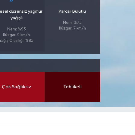
esel düzensiz yağmur
Parçalı Bulutlu
yağışlı
Nem: %75
Rüzgar: 7 km/h
Nem: %95
Rüzgar: 9 km/h
Yağış Olasılığı: %85
Çok Sağlıksız
Tehlikeli