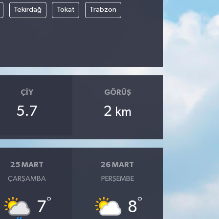
Tekirdağ
Tokat
Trabzon
ÇIY
GÖRÜŞ
5.7
2
km
25 MART
26 MART
ÇARŞAMBA
PERŞEMBE
°
°
7
8