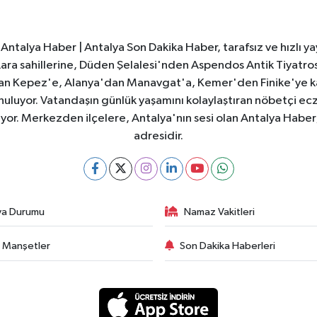
Antalya Haber | Antalya Son Dakika Haber, tarafsız ve hızlı yay
e Lara sahillerine, Düden Şelalesi'nden Aspendos Antik Tiyatr
dan Kepez'e, Alanya'dan Manavgat'a, Kemer'den Finike'ye kad
nuluyor. Vatandaşın günlük yaşamını kolaylaştıran nöbetçi ec
ıyor. Merkezden ilçelere, Antalya'nın sesi olan Antalya Haber; 
adresidir.
va Durumu
Namaz Vakitleri
 Manşetler
Son Dakika Haberleri