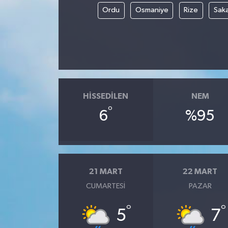
Ordu
Osmaniye
Rize
Sak
HISSEDILEN
NEM
°
6
%95
21 MART
22 MART
CUMARTESI
PAZAR
°
°
5
7