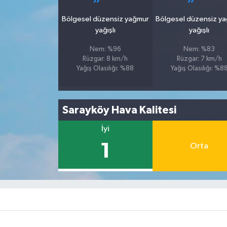
Bölgesel düzensiz yağmur
Bölgesel düzensiz y
yağışlı
yağışlı
Nem: %96
Nem: %83
Rüzgar: 8 km/h
Rüzgar: 7 km/h
Yağış Olasılığı: %88
Yağış Olasılığı: %8
Sarayköy Hava Kalitesi
İyi
1
Orta