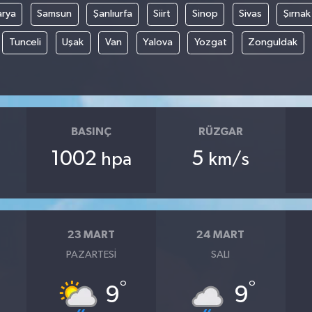
arya
Samsun
Şanlıurfa
Siirt
Sinop
Sivas
Şırnak
Tunceli
Uşak
Van
Yalova
Yozgat
Zonguldak
BASINÇ
RÜZGAR
1002
5
hpa
km/s
23 MART
24 MART
PAZARTESI
SALI
°
°
9
9