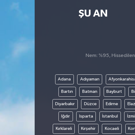
Kültür Sanat
ŞU AN
Magazin
Medya
Nem: %95, Hissedilen 
Politika
Sağlık
Adana
Adıyaman
Afyonkarahis
Spor
Bartın
Batman
Bayburt
Bi
Turizm
Diyarbakır
Düzce
Edirne
Elaz
Iğdır
Isparta
İstanbul
İzmi
Yaşam
Kırklareli
Kırşehir
Kocaeli
Ko