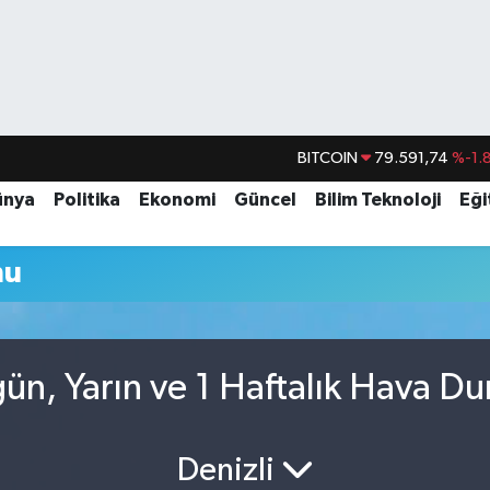
BITCOIN
79.591,74
%-1.
DOLAR
45,43620
%0.
ünya
Politika
Ekonomi
Güncel
Bilim Teknoloji
Eği
EURO
53,38690
%0.
mu
STERLİN
61,60380
%0.
G.ALTIN
6862,09000
%0.
BİST100
14.598,00
ün, Yarın ve 1 Haftalık Hava D
Denizli