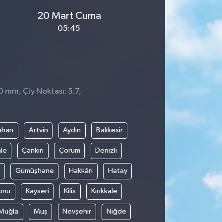
20 Mart Cuma
05:45
0 mm, Çiy Noktası: 5.7,
ahan
Artvin
Aydın
Balıkesir
le
Çankırı
Çorum
Denizli
Gümüşhane
Hakkâri
Hatay
onu
Kayseri
Kilis
Kırıkkale
Muğla
Muş
Nevşehir
Niğde