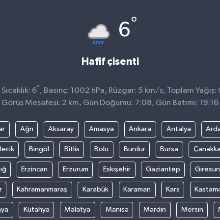
°
6
Hafif çisenti
°
Sıcaklık: 6
, Basınç: 1002 hPa, Rüzgar: 5 km/s, Toplam Yağış: 
Görüş Mesafesi: 2 km, Gün Doğumu: 7:08, Gün Batımı: 19:16
ar
Ağrı
Aksaray
Amasya
Ankara
Antalya
Ard
lecik
Bingöl
Bitlis
Bolu
Burdur
Bursa
Çanakka
ığ
Erzincan
Erzurum
Eskişehir
Gaziantep
Giresun
r
Kahramanmaraş
Karabük
Karaman
Kars
Kastam
nya
Kütahya
Malatya
Manisa
Mardin
Mersin