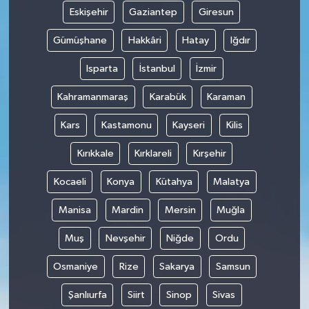
Eskişehir
Gaziantep
Giresun
Gümüşhane
Hakkâri
Hatay
Iğdır
Isparta
İstanbul
İzmir
Kahramanmaraş
Karabük
Karaman
Kars
Kastamonu
Kayseri
Kilis
Kırıkkale
Kırklareli
Kırşehir
Kocaeli
Konya
Kütahya
Malatya
Manisa
Mardin
Mersin
Muğla
Muş
Nevşehir
Niğde
Ordu
Osmaniye
Rize
Sakarya
Samsun
Şanlıurfa
Siirt
Sinop
Sivas