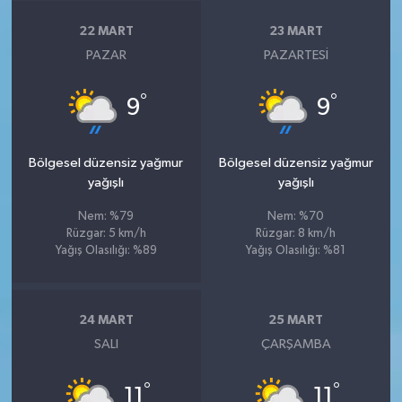
22 MART
23 MART
PAZAR
PAZARTESI
°
°
9
9
Bölgesel düzensiz yağmur
Bölgesel düzensiz yağmur
yağışlı
yağışlı
Nem: %79
Nem: %70
Rüzgar: 5 km/h
Rüzgar: 8 km/h
Yağış Olasılığı: %89
Yağış Olasılığı: %81
24 MART
25 MART
SALI
ÇARŞAMBA
°
°
11
11