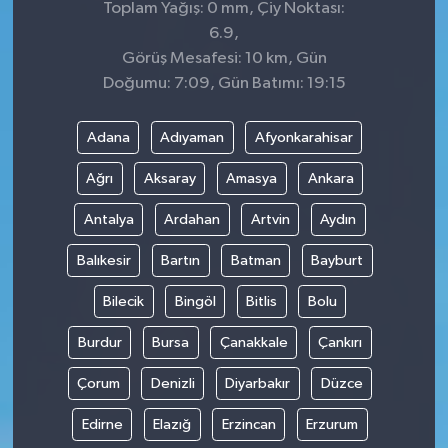
Toplam Yağış: 0 mm, Çiy Noktası:
6.9,
Görüş Mesafesi: 10 km, Gün
Doğumu: 7:09, Gün Batımı: 19:15
Adana
Adıyaman
Afyonkarahisar
Ağrı
Aksaray
Amasya
Ankara
Antalya
Ardahan
Artvin
Aydın
Balıkesir
Bartın
Batman
Bayburt
Bilecik
Bingöl
Bitlis
Bolu
Burdur
Bursa
Çanakkale
Çankırı
Çorum
Denizli
Diyarbakır
Düzce
Edirne
Elazığ
Erzincan
Erzurum