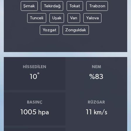
Şırnak
Tekirdağ
Tokat
Trabzon
Tunceli
Uşak
Van
Yalova
Yozgat
Zonguldak
HISSEDILEN
NEM
°
10
%83
BASINÇ
RÜZGAR
1005
11
hpa
km/s