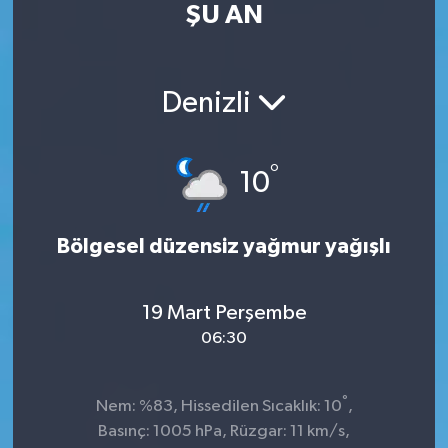
ŞU AN
Kültür Sanat
Magazin
Denizli
Medya
°
10
Politika
Sağlık
Bölgesel düzensiz yağmur yağışlı
Spor
19 Mart Perşembe
06:30
Turizm
Yaşam
°
Nem: %83, Hissedilen Sıcaklık: 10
,
Basınç: 1005 hPa, Rüzgar: 11 km/s,