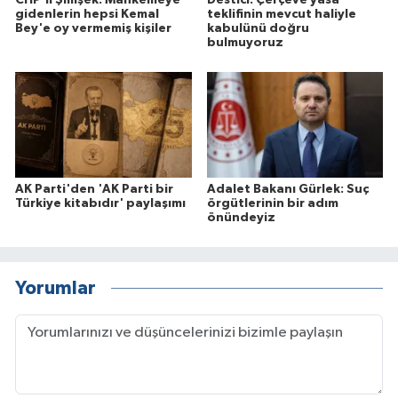
gidenlerin hepsi Kemal
teklifinin mevcut haliyle
Bey'e oy vermemiş kişiler
kabulünü doğru
bulmuyoruz
AK Parti'den 'AK Parti bir
Adalet Bakanı Gürlek: Suç
Türkiye kitabıdır' paylaşımı
örgütlerinin bir adım
önündeyiz
Yorumlar