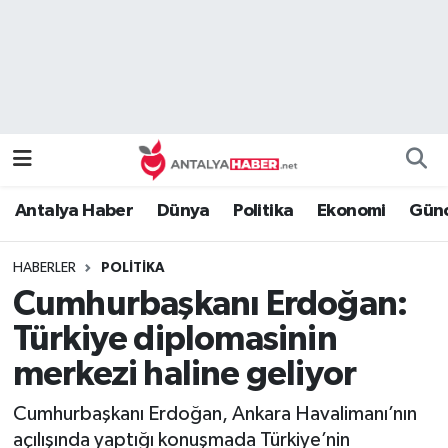
Bilim Teknoloji
Nöbetçi Eczaneler
Bölge
Hava Durumu
Dünya
Namaz Vakitleri
Antalya Haber
Dünya
Politika
Ekonomi
Günc
Eğitim
Trafik Durumu
HABERLER
POLITIKA
Ekonomi
Süper Lig Puan Durumu ve Fikstür
Cumhurbaşkanı Erdoğan:
Genel
Tüm Manşetler
Türkiye diplomasinin
merkezi haline geliyor
Güncel
Son Dakika Haberleri
Cumhurbaşkanı Erdoğan, Ankara Havalimanı’nın
Güvenlik
Haber Arşivi
açılışında yaptığı konuşmada Türkiye’nin