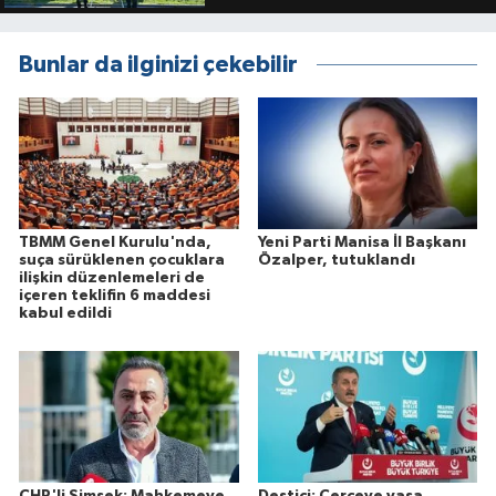
Bunlar da ilginizi çekebilir
TBMM Genel Kurulu'nda,
Yeni Parti Manisa İl Başkanı
suça sürüklenen çocuklara
Özalper, tutuklandı
ilişkin düzenlemeleri de
içeren teklifin 6 maddesi
kabul edildi
CHP'li Şimşek: Mahkemeye
Destici: Çerçeve yasa