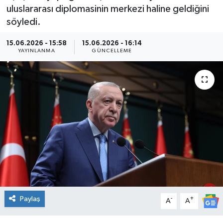
uluslararası diplomasinin merkezi haline geldiğini
Kültür Sanat
söyledi.
Magazin
15.06.2026 - 15:58
15.06.2026 - 16:14
YAYINLANMA
GÜNCELLEME
Medya
Politika
Sağlık
Spor
Turizm
Yaşam
Paylaş
-
+
A
A