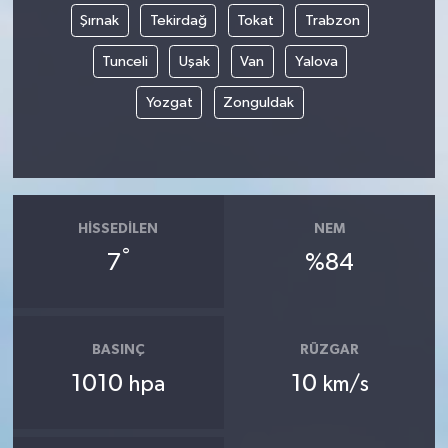
Şırnak
Tekirdağ
Tokat
Trabzon
Tunceli
Uşak
Van
Yalova
Yozgat
Zonguldak
HISSEDILEN
NEM
°
7
%84
BASINÇ
RÜZGAR
1010
10
hpa
km/s