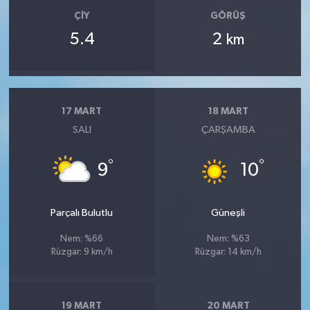
ÇIY
GÖRÜŞ
5.4
2
km
17 MART
18 MART
SALI
ÇARŞAMBA
°
°
9
10
Parçalı Bulutlu
Güneşli
Nem: %66
Nem: %63
Rüzgar: 9 km/h
Rüzgar: 14 km/h
19 MART
20 MART