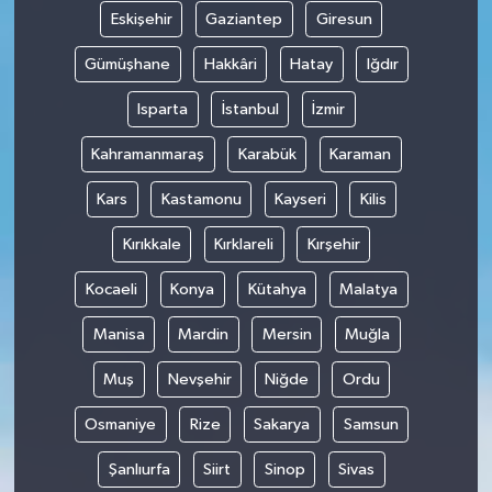
Eskişehir
Gaziantep
Giresun
Gümüşhane
Hakkâri
Hatay
Iğdır
Isparta
İstanbul
İzmir
Kahramanmaraş
Karabük
Karaman
Kars
Kastamonu
Kayseri
Kilis
Kırıkkale
Kırklareli
Kırşehir
Kocaeli
Konya
Kütahya
Malatya
Manisa
Mardin
Mersin
Muğla
Muş
Nevşehir
Niğde
Ordu
Osmaniye
Rize
Sakarya
Samsun
Şanlıurfa
Siirt
Sinop
Sivas