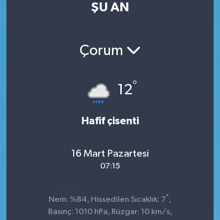
ŞU AN
Kültür Sanat
Magazin
Çorum
Medya
°
12
Politika
Sağlık
Hafif çisenti
Spor
16 Mart Pazartesi
07:15
Turizm
Yaşam
°
Nem: %84, Hissedilen Sıcaklık: 7
,
Basınç: 1010 hPa, Rüzgar: 10 km/s,