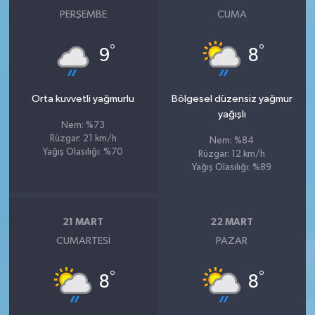
PERŞEMBE
CUMA
°
°
9
8
Orta kuvvetli yağmurlu
Bölgesel düzensiz yağmur
yağışlı
Nem: %73
Rüzgar: 21 km/h
Nem: %84
Yağış Olasılığı: %70
Rüzgar: 12 km/h
Yağış Olasılığı: %89
21 MART
22 MART
CUMARTESI
PAZAR
°
°
8
8