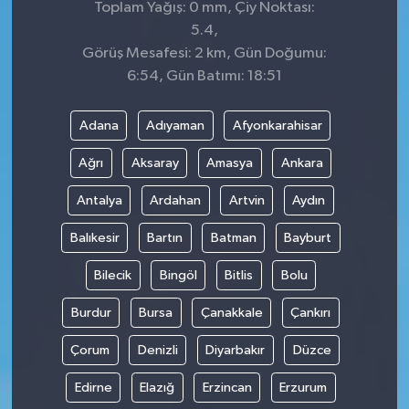
Toplam Yağış: 0 mm, Çiy Noktası:
5.4,
Görüş Mesafesi: 2 km, Gün Doğumu:
6:54, Gün Batımı: 18:51
Adana
Adıyaman
Afyonkarahisar
Ağrı
Aksaray
Amasya
Ankara
Antalya
Ardahan
Artvin
Aydın
Balıkesir
Bartın
Batman
Bayburt
Bilecik
Bingöl
Bitlis
Bolu
Burdur
Bursa
Çanakkale
Çankırı
Çorum
Denizli
Diyarbakır
Düzce
Edirne
Elazığ
Erzincan
Erzurum