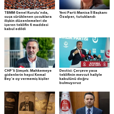
TBMM Genel Kurulu'nda,
Yeni Parti Manisa İl Başkanı
suça sürüklenen çocuklara
Özalper, tutuklandı
ilişkin düzenlemeleri de
içeren teklifin 6 maddesi
kabul edildi
CHP'li Şimşek: Mahkemeye
Destici: Çerçeve yasa
gidenlerin hepsi Kemal
teklifinin mevcut haliyle
Bey'e oy vermemiş kişiler
kabulünü doğru
bulmuyoruz