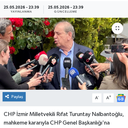
25.05.2026 - 23:39
25.05.2026 - 23:39
Kültür Sanat
YAYINLANMA
GÜNCELLEME
Magazin
Medya
Politika
Sağlık
Spor
Paylaş
-
+
Turizm
A
A
Yaşam
CHP İzmir Milletvekili Rıfat Turuntay Nalbantoğlu,
mahkeme kararıyla CHP Genel Başkanlığı'na