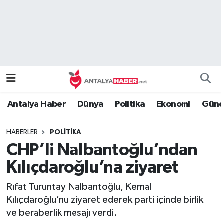
Bilim Teknoloji
Nöbetçi Eczaneler
Bölge
Hava Durumu
Dünya
Namaz Vakitleri
Antalya Haber
Dünya
Politika
Ekonomi
Günc
Eğitim
Trafik Durumu
HABERLER
POLITIKA
Ekonomi
Süper Lig Puan Durumu ve Fikstür
CHP’li Nalbantoğlu’ndan
Genel
Tüm Manşetler
Kılıçdaroğlu’na ziyaret
Rıfat Turuntay Nalbantoğlu, Kemal
Güncel
Son Dakika Haberleri
Kılıçdaroğlu’nu ziyaret ederek parti içinde birlik
ve beraberlik mesajı verdi.
Güvenlik
Haber Arşivi