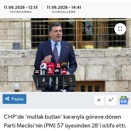
11.06.2026 - 12:15
11.06.2026 - 14:41
Kültür Sanat
YAYINLANMA
GÜNCELLEME
Magazin
Medya
Politika
Sağlık
Spor
Paylaş
-
+
Turizm
A
A
Yaşam
CHP'de 'mutlak butlan' kararıyla göreve dönen
Parti Meclisi'nin (PM) 57 üyesinden 28'i istifa etti.