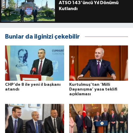
ATSO 143'üncü Yıl Dönümü
Kutlandı
Bunlar da ilginizi çekebilir
CHP’de 8 ile yeni il başkanı
Kurtulmuş’tan ‘Milli
atandı
Dayanışma’ yasa teklifi
açıklaması