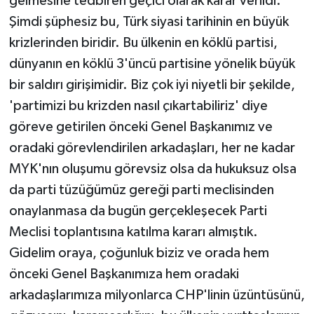
gelmesine tedbiren geçici olarak karar verildi.
Şimdi şüphesiz bu, Türk siyasi tarihinin en büyük
krizlerinden biridir. Bu ülkenin en köklü partisi,
dünyanın en köklü 3'üncü partisine yönelik büyük
bir saldırı girişimidir. Biz çok iyi niyetli bir şekilde,
'partimizi bu krizden nasıl çıkartabiliriz' diye
göreve getirilen önceki Genel Başkanımız ve
oradaki görevlendirilen arkadaşları, her ne kadar
MYK'nın oluşumu görevsiz olsa da hukuksuz olsa
da parti tüzüğümüz gereği parti meclisinden
onaylanmasa da bugün gerçekleşecek Parti
Meclisi toplantısına katılma kararı almıştık.
Gidelim oraya, çoğunluk biziz ve orada hem
önceki Genel Başkanımıza hem oradaki
arkadaşlarımıza milyonlarca CHP'linin üzüntüsünü,