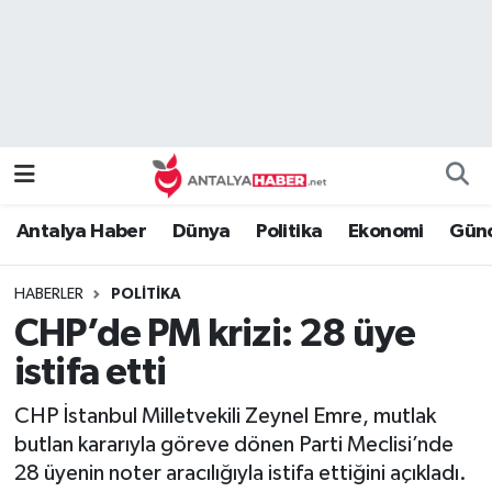
Bilim Teknoloji
Nöbetçi Eczaneler
Bölge
Hava Durumu
Dünya
Namaz Vakitleri
Antalya Haber
Dünya
Politika
Ekonomi
Günc
Eğitim
Trafik Durumu
HABERLER
POLITIKA
Ekonomi
Süper Lig Puan Durumu ve Fikstür
CHP’de PM krizi: 28 üye
Genel
Tüm Manşetler
istifa etti
CHP İstanbul Milletvekili Zeynel Emre, mutlak
Güncel
Son Dakika Haberleri
butlan kararıyla göreve dönen Parti Meclisi’nde
28 üyenin noter aracılığıyla istifa ettiğini açıkladı.
Güvenlik
Haber Arşivi