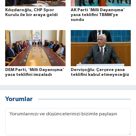
Kılıçdaroğlu, CHP Spor
AK Parti ‘Milli Dayanışma’
Kurulu ile bir araya geldi
yasa teklifini TBMM’ye
sundu
DEM Parti, ‘Milli Dayanışma’
Dervişoğlu: Çerçeve yasa
yasa teklifini imzaladı
teklifini kabul etmeyeceğiz
Yorumlar