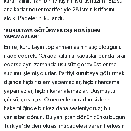
kararı alınır. Yani bir 17 kişinin istifası lazım. Biz şu
ana kadar noter marifetiyle 28 ismin istifasını
aldık' ifadelerini kullandı.
'KURULTAYA GÖTÜRMEK DIŞINDA İŞLEM
YAPAMAZLAR'
Emre, kurultayın toplanmamasının suç olduğunu
ifade ederek, 'Orada kalan arkadaşlar bunda ısrar
ederse aynı zamanda usulsüz görev üstlenme
suçunu işlemiş olurlar. Partiyi kurultaya götürmek
dışında hiçbir işlem yapamazlar, hiçbir harcama
yapamazlar, hiçbir karar alamazlar. Düşmüştür
çünkü, çok açık. O nedenle buradan sizlerin
hakemliğinde bir kez daha sesleniyoruz; bu
yanlıştan dönün. Bu yanlıştan dönün çünkü bugün
Türkiye'de demokrasi mücadelesi veren herkesin