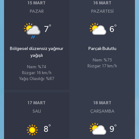
15 MART
16 MART
PAZAR
PAZARTESI
°
°
7
6
Bölgesel düzensiz yağmur
Parçalı Bulutlu
yağışlı
Nem: %75
Rüzgar: 17 km/h
Nem: %74
Rüzgar: 16 km/h
Yağış Olasılığı: %87
17 MART
18 MART
SALI
ÇARŞAMBA
°
°
8
9