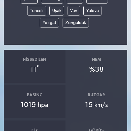
Tunceli
Uşak
Van
Yalova
Yozgat
Zonguldak
HISSEDILEN
NEM
°
11
%38
BASINÇ
RÜZGAR
1019
15
hpa
km/s
ÇIY
GÖRÜŞ