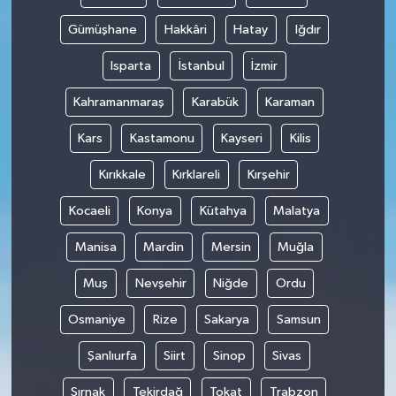
Gümüşhane
Hakkâri
Hatay
Iğdır
Isparta
İstanbul
İzmir
Kahramanmaraş
Karabük
Karaman
Kars
Kastamonu
Kayseri
Kilis
Kırıkkale
Kırklareli
Kırşehir
Kocaeli
Konya
Kütahya
Malatya
Manisa
Mardin
Mersin
Muğla
Muş
Nevşehir
Niğde
Ordu
Osmaniye
Rize
Sakarya
Samsun
Şanlıurfa
Siirt
Sinop
Sivas
Şırnak
Tekirdağ
Tokat
Trabzon