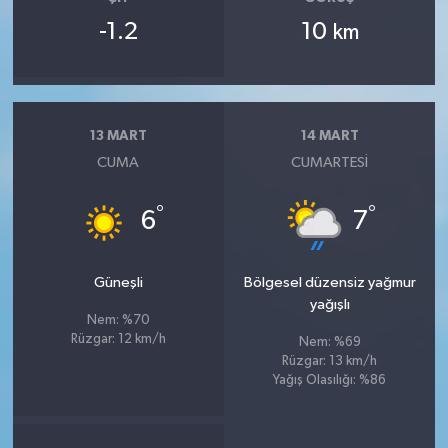
-1.2
10
km
13 MART
14 MART
CUMA
CUMARTESI
°
°
6
7
Güneşli
Bölgesel düzensiz yağmur
yağışlı
Nem: %70
Rüzgar: 12 km/h
Nem: %69
Rüzgar: 13 km/h
Yağış Olasılığı: %86