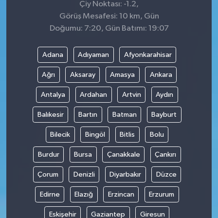
Çiy Noktası: -1.2,
Görüş Mesafesi: 10 km, Gün
Doğumu: 7:20, Gün Batımı: 19:07
Adana
Adıyaman
Afyonkarahisar
Ağrı
Aksaray
Amasya
Ankara
Antalya
Ardahan
Artvin
Aydın
Balıkesir
Bartın
Batman
Bayburt
Bilecik
Bingöl
Bitlis
Bolu
Burdur
Bursa
Çanakkale
Çankırı
Çorum
Denizli
Diyarbakır
Düzce
Edirne
Elazığ
Erzincan
Erzurum
Eskişehir
Gaziantep
Giresun