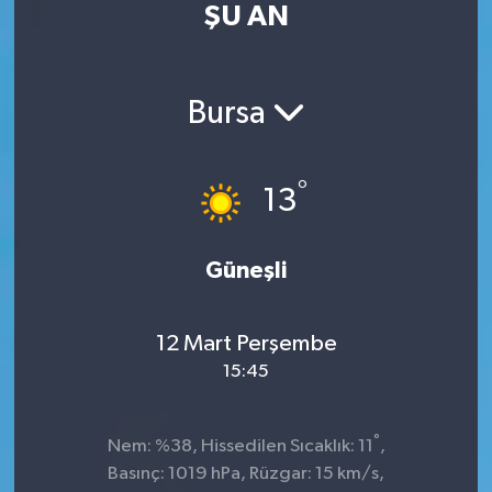
ŞU AN
Kültür Sanat
Magazin
Bursa
Medya
°
13
Politika
Sağlık
Güneşli
Spor
12 Mart Perşembe
15:45
Turizm
Yaşam
°
Nem: %38, Hissedilen Sıcaklık: 11
,
Basınç: 1019 hPa, Rüzgar: 15 km/s,