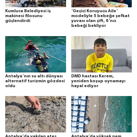
Kumluca Belediyesi iş
'Geçici Koruyucu Aile'
makinesi filosunu
modeliyle 5 bebeğe şefkat
güçlendirdi
yuvası olan çift, 6'ncı
bebeği bekliyor
Antalya'nın su altı dünyası
DMD hastası Kerem,
alternatif turizmin gözdesi
yeniden koşup oynamayı
oldu
hayal ediyor
Antalya’da yakılan ateş
Antalya’da yüksek nem