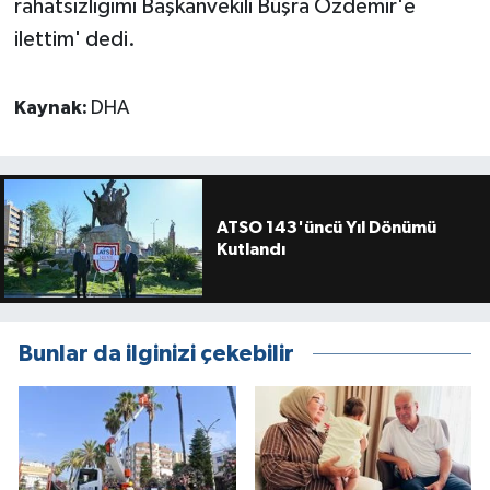
rahatsızlığımı Başkanvekili Büşra Özdemir'e
ilettim' dedi.
Kaynak:
DHA
ATSO 143'üncü Yıl Dönümü
Kutlandı
Bunlar da ilginizi çekebilir