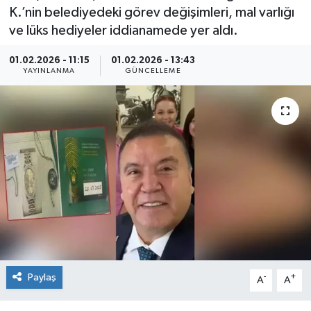
K.’nin belediyedeki görev değişimleri, mal varlığı
Kültür Sanat
ve lüks hediyeler iddianamede yer aldı.
Magazin
01.02.2026 - 11:15
01.02.2026 - 13:43
YAYINLANMA
GÜNCELLEME
Medya
Politika
Sağlık
Spor
Turizm
Yaşam
Paylaş
-
+
A
A