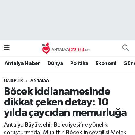
Bilim Teknoloji
Nöbetçi Eczaneler
Bölge
Hava Durumu
Dünya
Namaz Vakitleri
Antalya Haber
Dünya
Politika
Ekonomi
Günc
Eğitim
Trafik Durumu
HABERLER
ANTALYA
Ekonomi
Süper Lig Puan Durumu ve Fikstür
Böcek iddianamesinde
Genel
Tüm Manşetler
dikkat çeken detay: 10
yılda çaycıdan memurluğa
Güncel
Son Dakika Haberleri
Antalya Büyükşehir Belediyesi’ne yönelik
Güvenlik
Haber Arşivi
soruşturmada, Muhittin Böcek’in sevgilisi Melek