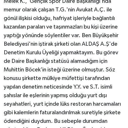
Melek K., 'Gençlik Spor Daire Başkanlığı'nda
memur olarak çalışan T.G.'nin Avukat A.Ç. ile
gönül ilişkisi olduğu, hafriyat işleriyle bağlantılı
kazanılan paraları ve taşınmazları bu kişi üzerine
yaptığı yönünde söylentiler var. Ben Büyükşehir
Belediyesi'nin iştirak şirketi olan ALDAŞ A.Ş'de
Denetim Kurulu Üyeliği yapmaktayım. Bu görev
de Daire Başkanlığı statüsü alamadığım için
Muhittin Böcek'in isteği üzerine olmuştur. Söz
konusu şirkette mülkiye müfettişi tarafından
yapılan denetim neticesinde Y.Y. ve S.T. isimli
şahıslar ile eşlerinin yapmış olduğu yurt dışı
seyahatleri, yurt içinde lüks restoran harcamaları
gibi kalemlerin faturalandırılmak suretiyle şirkete
ödendiğini duydum. Bu sebeple durumdan