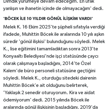
Dimdik yürümeye devam edeceğim. En ufak
yanlışın ve ihanetin içinde de olmayacağım' dedi.
'BÖCEK İLE 10 YILDIR GÖNÜL İLİŞKİM VARDI'
Melek K. 16 Ekim 2025'te şüpheli sıfatıyla verdiği
ifadede, Muhittin Böcek ile aralarında 10 yılı aşkın
süredir 'gönül ilişkisi' bulunduğunu söyledi. Melek
K., lise eğitimini tamamladıktan sonra 2013'te
Konyaaltı Belediyesi'nde işçi statüsünde çaycı
olarak çalışmaya başladığını, 2014'te Özel
Kalem'de büro personeli statüsüne geçtiğini
söyledi. Melek K., oturduğu sitedeki dairenin
Muhittin Böcek'e ait olduğunu belirterek,
'Yaklaşık 2 senedir oturuyorum. Kira ve aidat
ödemiyorum' dedi. 2015 yılında Böcek ile
aralarında gönül ilişkisinin başladığını, 2019'da