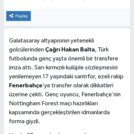
Kültür Sanat
Paylaş
Magazin
Galatasaray altyapısının yetenekli
Medya
golcülerinden
Çağrı Hakan Balta
, Türk
Politika
futbolunda genç yaşta önemli bir transfere
imza attı. Sarı-kırmızılı kulüple sözleşmesini
Sağlık
yenilemeyen 17 yaşındaki santrfor, ezeli rakip
Fenerbahçe
’ye transfer olarak dikkatleri
Spor
üzerine çekti. Genç oyuncu, Fenerbahçe’nin
Turizm
Nottingham Forest maçı hazırlıkları
kapsamında gerçekleştirilen idmanlarda
Yaşam
forma giydi.