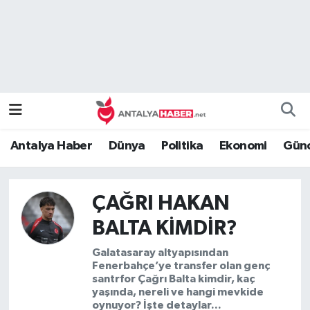
Bilim Teknoloji
Nöbetçi Eczaneler
Bölge
Hava Durumu
Dünya
Namaz Vakitleri
Antalya Haber
Dünya
Politika
Ekonomi
Günc
Eğitim
Trafik Durumu
Ekonomi
Süper Lig Puan Durumu ve Fikstür
ÇAĞRI HAKAN
BALTA KIMDIR?
Genel
Tüm Manşetler
Galatasaray altyapısından
Güncel
Son Dakika Haberleri
Fenerbahçe’ye transfer olan genç
santrfor Çağrı Balta kimdir, kaç
yaşında, nereli ve hangi mevkide
Güvenlik
Haber Arşivi
oynuyor? İşte detaylar...