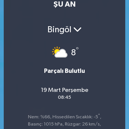
ŞU AN
Kültür Sanat
Magazin
Bingöl
Medya
°
8
Politika
Sağlık
Parçalı Bulutlu
Spor
19 Mart Perşembe
08:45
Turizm
Yaşam
°
Nem: %66, Hissedilen Sıcaklık: -5
,
Basınç: 1015 hPa, Rüzgar: 26 km/s,