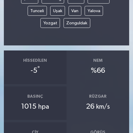
Tunceli
Uşak
Van
Yalova
Yozgat
Zonguldak
HISSEDILEN
NEM
°
-5
%66
BASINÇ
RÜZGAR
1015
26
hpa
km/s
ÇIY
GÖRÜŞ