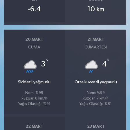
-6.4
10
km
20 MART
21 MART
CUMA
CUMARTESI
°
°
3
4
Şiddetli yağmurlu
Orta kuvvetli yağmurlu
Nem: %99
Nem: %99
Rüzgar: 8 km/h
Rüzgar: 7 km/h
Yağış Olasılığı: %91
Yağış Olasılığı: %81
22 MART
23 MART