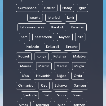
Gümüşhane
Hakkâri
Hatay
Iğdır
Isparta
İstanbul
İzmir
Kahramanmaraş
Karabük
Karaman
Kars
Kastamonu
Kayseri
Kilis
Kırıkkale
Kırklareli
Kırşehir
Kocaeli
Konya
Kütahya
Malatya
Manisa
Mardin
Mersin
Muğla
Muş
Nevşehir
Niğde
Ordu
Osmaniye
Rize
Sakarya
Samsun
Şanlıurfa
Siirt
Sinop
Sivas
Şırnak
Tekirdağ
Tokat
Trabzon