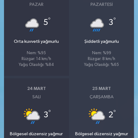
PAZAR
PAZARTESI
°
°
5
3
Orta kuvvetli yağmurlu
Şiddetli yağmurlu
Nem: %95
Nem: %99
Rüzgar: 14 km/h
Rüzgar: 8 km/h
Yağış Olasılığı: %84
Yağış Olasılığı: %65
24 MART
25 MART
SALI
ÇARŞAMBA
°
°
3
2
Bölgesel düzensiz yağmur
Bölgesel düzensiz yağmur