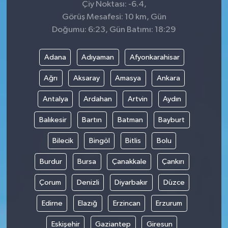
Çiy Noktası: -6.4,
Görüş Mesafesi: 10 km, Gün
Doğumu: 6:23, Gün Batımı: 18:29
Adana
Adıyaman
Afyonkarahisar
Ağrı
Aksaray
Amasya
Ankara
Antalya
Ardahan
Artvin
Aydın
Balıkesir
Bartın
Batman
Bayburt
Bilecik
Bingöl
Bitlis
Bolu
Burdur
Bursa
Çanakkale
Çankırı
Çorum
Denizli
Diyarbakır
Düzce
Edirne
Elazığ
Erzincan
Erzurum
Eskişehir
Gaziantep
Giresun