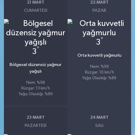
21 MART
22 MART
CUMARTESI
PAZAR
°
3
°
3
Orta kuvvetli yağmurlu
Bölgesel düzensiz yağmur
Nem: %99
yağışlı
Rüzgar: 10 km/h
Yağış Olasılığı: %89
Nem: %98
Rüzgar: 13 km/h
Yağış Olasılığı: %89
23 MART
24 MART
PAZARTESI
SALI