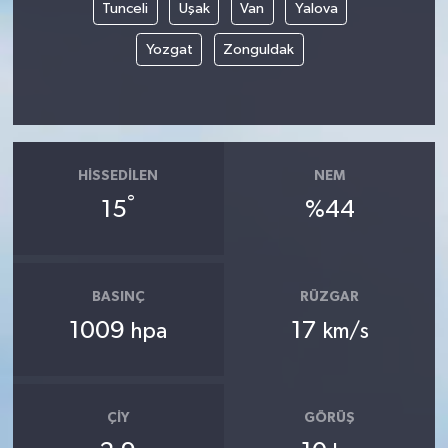
Tunceli
Uşak
Van
Yalova
Yozgat
Zonguldak
HISSEDILEN
NEM
°
15
%44
BASINÇ
RÜZGAR
1009
17
hpa
km/s
ÇIY
GÖRÜŞ