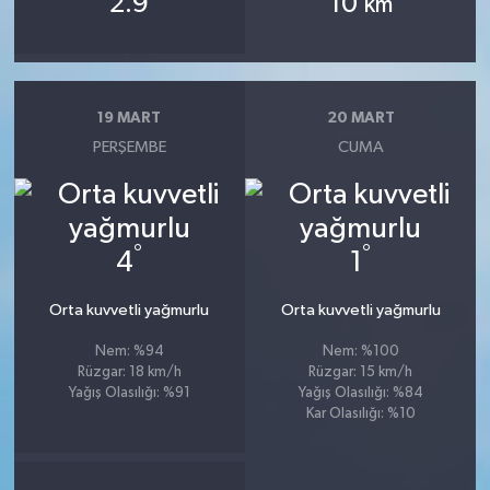
2.9
10
km
19 MART
20 MART
PERŞEMBE
CUMA
°
°
4
1
Orta kuvvetli yağmurlu
Orta kuvvetli yağmurlu
Nem: %94
Nem: %100
Rüzgar: 18 km/h
Rüzgar: 15 km/h
Yağış Olasılığı: %91
Yağış Olasılığı: %84
Kar Olasılığı: %10