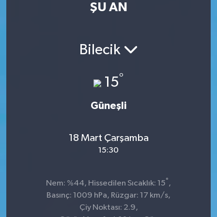
ŞU AN
Kültür Sanat
Magazin
Bilecik
Medya
°
15
Politika
Güneşli
Sağlık
18 Mart Çarşamba
Spor
15:30
Turizm
°
Nem: %44, Hissedilen Sıcaklık: 15
,
Yaşam
Basınç: 1009 hPa, Rüzgar: 17 km/s,
Çiy Noktası: 2.9,