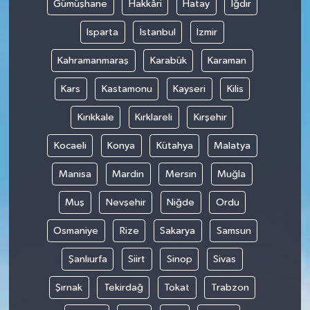
Gümüşhane
Hakkâri
Hatay
Iğdır
Isparta
İstanbul
İzmir
Kahramanmaraş
Karabük
Karaman
Kars
Kastamonu
Kayseri
Kilis
Kırıkkale
Kırklareli
Kırşehir
Kocaeli
Konya
Kütahya
Malatya
Manisa
Mardin
Mersin
Muğla
Muş
Nevşehir
Niğde
Ordu
Osmaniye
Rize
Sakarya
Samsun
Şanlıurfa
Siirt
Sinop
Sivas
Şırnak
Tekirdağ
Tokat
Trabzon