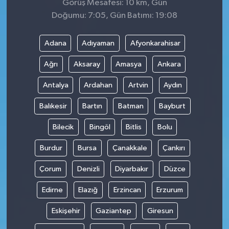
Görüş Mesafesi: 10 km, Gün
Doğumu: 7:05, Gün Batımı: 19:08
Adana
Adıyaman
Afyonkarahisar
Ağrı
Aksaray
Amasya
Ankara
Antalya
Ardahan
Artvin
Aydın
Balıkesir
Bartın
Batman
Bayburt
Bilecik
Bingöl
Bitlis
Bolu
Burdur
Bursa
Çanakkale
Çankırı
Çorum
Denizli
Diyarbakır
Düzce
Edirne
Elazığ
Erzincan
Erzurum
Eskişehir
Gaziantep
Giresun