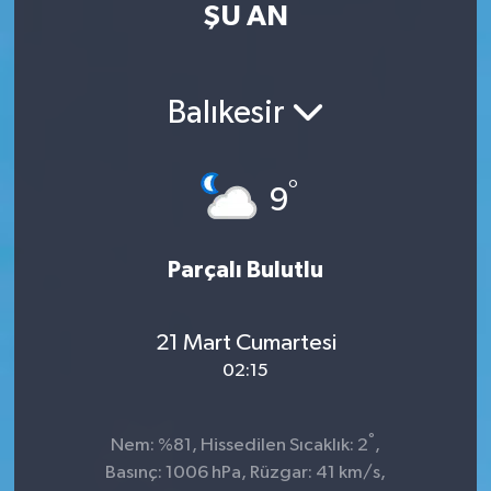
ŞU AN
Kültür Sanat
Magazin
Balıkesir
Medya
°
9
Politika
Sağlık
Parçalı Bulutlu
Spor
21 Mart Cumartesi
02:15
Turizm
Yaşam
°
Nem: %81, Hissedilen Sıcaklık: 2
,
Basınç: 1006 hPa, Rüzgar: 41 km/s,