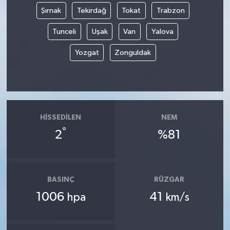
Şırnak
Tekirdağ
Tokat
Trabzon
Tunceli
Uşak
Van
Yalova
Yozgat
Zonguldak
HISSEDILEN
NEM
°
2
%81
BASINÇ
RÜZGAR
1006
41
hpa
km/s