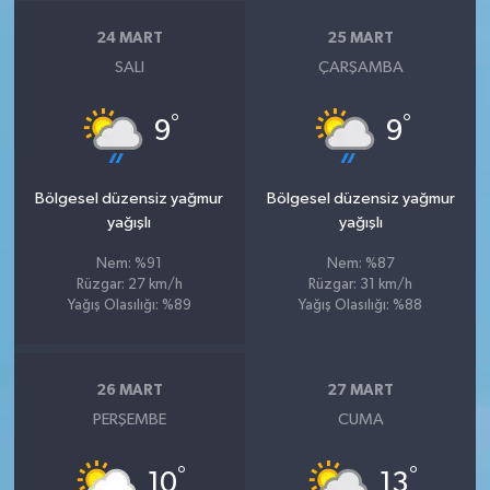
24 MART
25 MART
SALI
ÇARŞAMBA
°
°
9
9
Bölgesel düzensiz yağmur
Bölgesel düzensiz yağmur
yağışlı
yağışlı
Nem: %91
Nem: %87
Rüzgar: 27 km/h
Rüzgar: 31 km/h
Yağış Olasılığı: %89
Yağış Olasılığı: %88
26 MART
27 MART
PERŞEMBE
CUMA
°
°
10
13