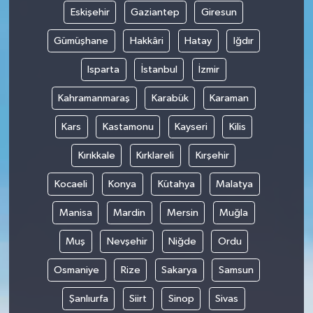
Eskişehir
Gaziantep
Giresun
Gümüşhane
Hakkâri
Hatay
Iğdır
Isparta
İstanbul
İzmir
Kahramanmaraş
Karabük
Karaman
Kars
Kastamonu
Kayseri
Kilis
Kırıkkale
Kırklareli
Kırşehir
Kocaeli
Konya
Kütahya
Malatya
Manisa
Mardin
Mersin
Muğla
Muş
Nevşehir
Niğde
Ordu
Osmaniye
Rize
Sakarya
Samsun
Şanlıurfa
Siirt
Sinop
Sivas