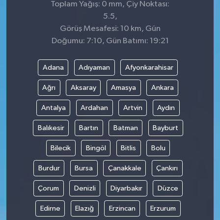
Toplam Yağış: 0 mm, Çiy Noktası:
5.5,
Görüş Mesafesi: 10 km, Gün
Doğumu: 7:10, Gün Batımı: 19:21
Adana
Adıyaman
Afyonkarahisar
Ağrı
Aksaray
Amasya
Ankara
Antalya
Ardahan
Artvin
Aydın
Balıkesir
Bartın
Batman
Bayburt
Bilecik
Bingöl
Bitlis
Bolu
Burdur
Bursa
Çanakkale
Çankırı
Çorum
Denizli
Diyarbakır
Düzce
Edirne
Elazığ
Erzincan
Erzurum