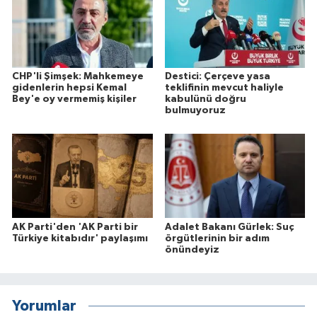
CHP'li Şimşek: Mahkemeye
Destici: Çerçeve yasa
gidenlerin hepsi Kemal
teklifinin mevcut haliyle
Bey'e oy vermemiş kişiler
kabulünü doğru
bulmuyoruz
AK Parti'den 'AK Parti bir
Adalet Bakanı Gürlek: Suç
Türkiye kitabıdır' paylaşımı
örgütlerinin bir adım
önündeyiz
Yorumlar