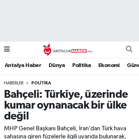
Bilim Teknoloji
Nöbetçi Eczaneler
Bölge
Hava Durumu
Dünya
Namaz Vakitleri
Antalya Haber
Dünya
Politika
Ekonomi
Günc
Eğitim
Trafik Durumu
HABERLER
POLITIKA
Ekonomi
Süper Lig Puan Durumu ve Fikstür
Bahçeli: Türkiye, üzerinde
Genel
Tüm Manşetler
kumar oynanacak bir ülke
değil
Güncel
Son Dakika Haberleri
MHP Genel Başkanı Bahçeli, İran’dan Türk hava
Güvenlik
Haber Arşivi
sahasına giren füzelerle ilgili uyarıda bulunarak,