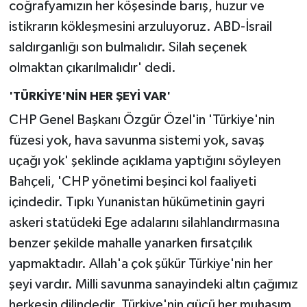
coğrafyamızın her köşesinde barış, huzur ve
istikrarın kökleşmesini arzuluyoruz. ABD-İsrail
saldırganlığı son bulmalıdır. Silah seçenek
olmaktan çıkarılmalıdır' dedi.
'TÜRKİYE'NİN HER ŞEYİ VAR'
CHP Genel Başkanı Özgür Özel'in 'Türkiye'nin
füzesi yok, hava savunma sistemi yok, savaş
uçağı yok' şeklinde açıklama yaptığını söyleyen
Bahçeli, 'CHP yönetimi beşinci kol faaliyeti
içindedir. Tıpkı Yunanistan hükümetinin gayri
askeri statüdeki Ege adalarını silahlandırmasına
benzer şekilde mahalle yanarken fırsatçılık
yapmaktadır. Allah'a çok şükür Türkiye'nin her
şeyi vardır. Milli savunma sanayindeki altın çağımız
herkesin dilindedir. Türkiye'nin gücü her muhasım