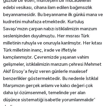
güzide bir eseri, muhteşem bir mücadelenin
edebi vesikası, cihana ilam edilen bağımsızlık
beyannamesidir. Bu beyanname ilk günkü mana ve
kudretini muhafaza etmektedir. Kurtuluş
Savaşı'mızın çarpan nabzı istiklalimizin manzum
seslenişinden duyulmuştu. Her mısrası Türk
milletinin ruhuyla ve onuruyla karılmıştır. Her kıtası
Türk milletinin inanç, irade ve iffetiyle
kamçılanmıştır. Çevremizde yaşanan vahim
gelişmeler, istiklalimizin manzum çehresi Mehmet
Akif Ersoy'a feyiz veren günlerle maalesef
benzerlikler göstermektedir. Bu nedenle İstiklal
Marşımızın gerçek anlamı ve kalıcı değeri çok
daha iyi özümsenmeli, temelinde yer alan
düşünce sistematiği isabetle yorumlanmalıdır'