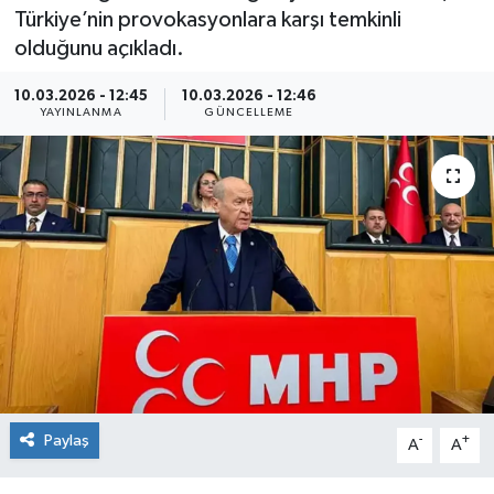
Türkiye’nin provokasyonlara karşı temkinli
Kültür Sanat
olduğunu açıkladı.
Magazin
10.03.2026 - 12:45
10.03.2026 - 12:46
YAYINLANMA
GÜNCELLEME
Medya
Politika
Sağlık
Spor
Turizm
Yaşam
Paylaş
-
+
A
A