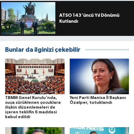
ATSO 143'üncü Yıl Dönümü
Kutlandı
Bunlar da ilginizi çekebilir
TBMM Genel Kurulu'nda,
Yeni Parti Manisa İl Başkanı
suça sürüklenen çocuklara
Özalper, tutuklandı
ilişkin düzenlemeleri de
içeren teklifin 6 maddesi
kabul edildi