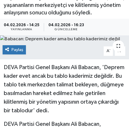
yaşananların merkeziyetçi ve kilitlenmiş yönetim
Kültür Sanat
anlayışının sonucu olduğunu söyledi.
Magazin
04.02.2026 - 14:25
04.02.2026 - 16:23
YAYINLANMA
GÜNCELLEME
Medya
Paylaş
-
+
A
A
Politika
DEVA Partisi Genel Başkanı Ali Babacan, 'Deprem
Sağlık
kader evet ancak bu tablo kaderimiz değildir. Bu
Spor
tablo tek merkezden talimat bekleyen, düğmeye
basılmadan hareket edilmez hale getirilen
Turizm
kilitlenmiş bir yönetim yapısının ortaya çıkardığı
bir tablodur' dedi.
Yaşam
DEVA Partisi Genel Başkanı Ali Babacan,