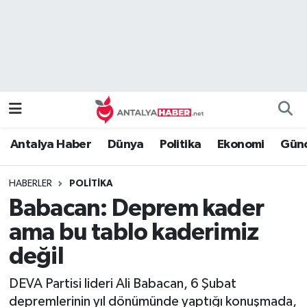
Bilim Teknoloji
Nöbetçi Eczaneler
Bölge
Hava Durumu
Dünya
Namaz Vakitleri
Antalya Haber
Dünya
Politika
Ekonomi
Günc
Eğitim
Trafik Durumu
HABERLER
POLITIKA
Ekonomi
Süper Lig Puan Durumu ve Fikstür
Babacan: Deprem kader
Genel
Tüm Manşetler
ama bu tablo kaderimiz
değil
Güncel
Son Dakika Haberleri
DEVA Partisi lideri Ali Babacan, 6 Şubat
Güvenlik
Haber Arşivi
depremlerinin yıl dönümünde yaptığı konuşmada,