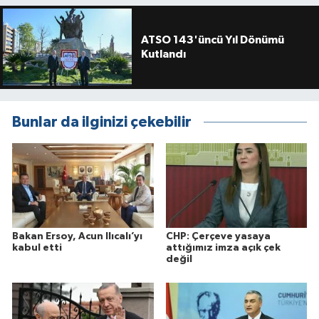
ATSO 143'üncü Yıl Dönümü
Kutlandı
Bunlar da ilginizi çekebilir
Bakan Ersoy, Acun Ilıcalı’yı
CHP: Çerçeve yasaya
kabul etti
attığımız imza açık çek
değil