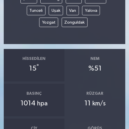
Tunceli
Uşak
Van
Yalova
Yozgat
Zonguldak
HISSEDILEN
NEM
°
15
%51
BASINÇ
RÜZGAR
1014
11
hpa
km/s
ÇIY
GÖRÜŞ