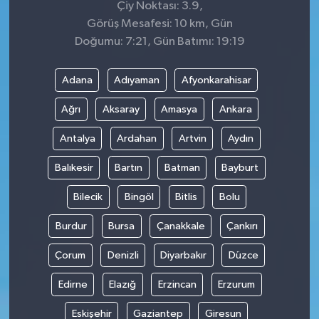
Çiy Noktası: 3.9,
Görüş Mesafesi: 10 km, Gün
Doğumu: 7:21, Gün Batımı: 19:19
Adana
Adıyaman
Afyonkarahisar
Ağrı
Aksaray
Amasya
Ankara
Antalya
Ardahan
Artvin
Aydın
Balıkesir
Bartın
Batman
Bayburt
Bilecik
Bingöl
Bitlis
Bolu
Burdur
Bursa
Çanakkale
Çankırı
Çorum
Denizli
Diyarbakır
Düzce
Edirne
Elazığ
Erzincan
Erzurum
Eskişehir
Gaziantep
Giresun