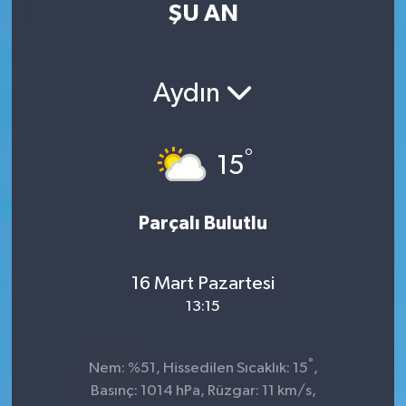
ŞU AN
Kültür Sanat
Magazin
Aydın
Medya
°
15
Politika
Sağlık
Parçalı Bulutlu
Spor
16 Mart Pazartesi
13:15
Turizm
Yaşam
°
Nem: %51, Hissedilen Sıcaklık: 15
,
Basınç: 1014 hPa, Rüzgar: 11 km/s,