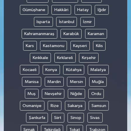
Gümüşhane
Hakkâri
Hatay
Iğdır
Isparta
İstanbul
İzmir
Kahramanmaraş
Karabük
Karaman
Kars
Kastamonu
Kayseri
Kilis
Kırıkkale
Kırklareli
Kırşehir
Kocaeli
Konya
Kütahya
Malatya
Manisa
Mardin
Mersin
Muğla
Muş
Nevşehir
Niğde
Ordu
Osmaniye
Rize
Sakarya
Samsun
Şanlıurfa
Siirt
Sinop
Sivas
Şırnak
Tekirdağ
Tokat
Trabzon