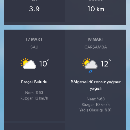
3.9
10
km
17 MART
18 MART
SALI
ÇARŞAMBA
°
°
10
12
Parçalı Bulutlu
Bölgesel düzensiz yağmur
yağışlı
Nem: %63
Rüzgar: 12 km/h
Nem: %68
Rüzgar: 10 km/h
Yağış Olasılığı: %81