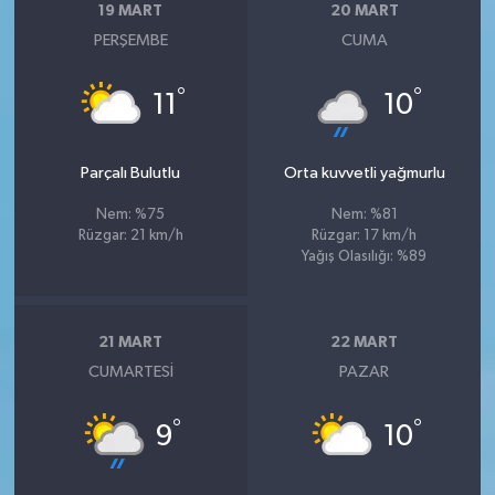
19 MART
20 MART
PERŞEMBE
CUMA
°
°
11
10
Parçalı Bulutlu
Orta kuvvetli yağmurlu
Nem: %75
Nem: %81
Rüzgar: 21 km/h
Rüzgar: 17 km/h
Yağış Olasılığı: %89
21 MART
22 MART
CUMARTESI
PAZAR
°
°
9
10