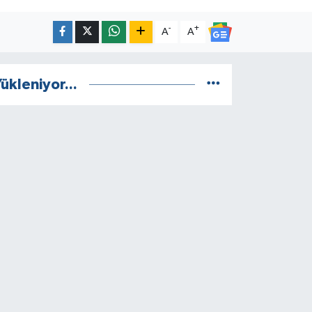
-
+
A
A
ükleniyor...