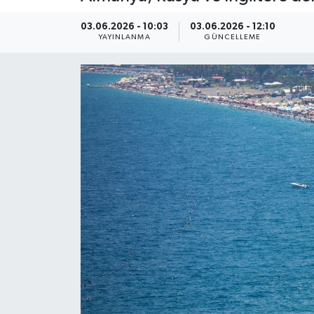
Kültür Sanat
03.06.2026 - 10:03
03.06.2026 - 12:10
YAYINLANMA
GÜNCELLEME
Magazin
Medya
Politika
Sağlık
Spor
Turizm
Yaşam