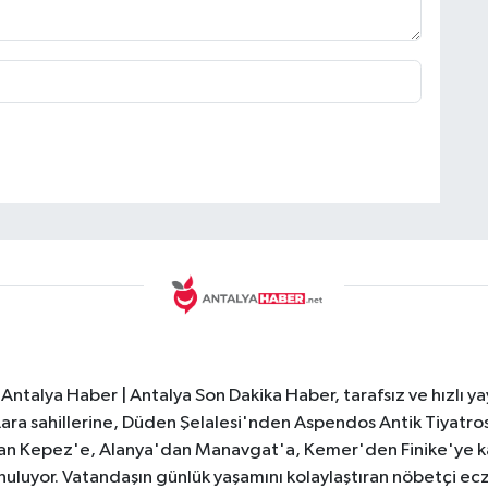
Antalya Haber | Antalya Son Dakika Haber, tarafsız ve hızlı yay
e Lara sahillerine, Düden Şelalesi'nden Aspendos Antik Tiyatr
dan Kepez'e, Alanya'dan Manavgat'a, Kemer'den Finike'ye kad
nuluyor. Vatandaşın günlük yaşamını kolaylaştıran nöbetçi ec