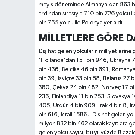
mayıs döneminde Almanya'dan 863 bin
ardından sırasıyla 710 bin 726 yolcu il
bin 765 yolcu ile Polonya yer aldı.
MİLLETLERE GÖRE D
Dış hat gelen yolcuların milliyetlerine
'Hollanda'dan 151 bin 946, Ukrayna 7
bin 436, Belçika 46 bin 691, Romanya
bin 39, İsviçre 33 bin 58, Belarus 27 
380, Çekya 24 bin 482, Norveç 17 bi
236, Finlandiya 11 bin 253, Slovakya 1
405, Ürdün 4 bin 909, Irak 4 bin 8, İr
bin 616, İsrail 1586.' Dış hat gelen y
milyon 832 bin 462 olarak kayıtlara g
gelen yolcu sayısı, bu yıl yüzde 8 azald