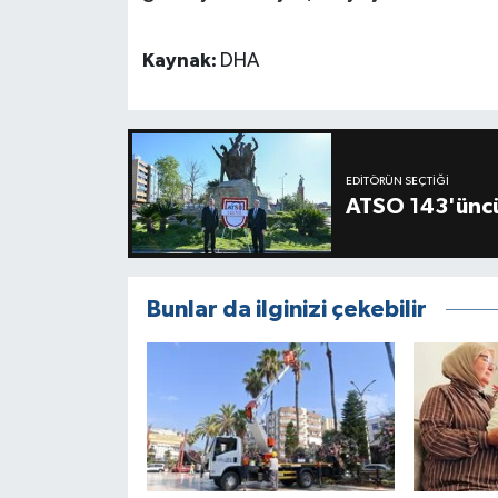
Kaynak:
DHA
EDITÖRÜN SEÇTIĞI
ATSO 143'üncü
Bunlar da ilginizi çekebilir