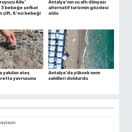
ruyucu Aile'
Antalya'nın su altı dünyası
 5 bebeğe şefkat
alternatif turizmin gözdesi
n çift, 6'ncı bebeği
oldu
a yakılan ateş
Antalya’da yüksek nem
aretta yavrusunu
sahilleri doldurdu