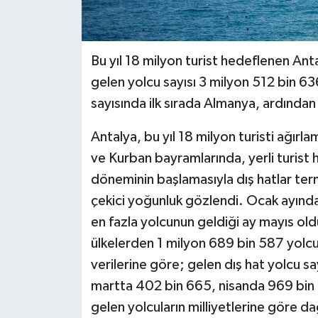
Bu yıl 18 milyon turist hedeflenen Ant
gelen yolcu sayısı 3 milyon 512 bin 63
sayısında ilk sırada Almanya, ardından 
Antalya, bu yıl 18 milyon turisti ağı
ve Kurban bayramlarında, yerli turist 
döneminin başlamasıyla dış hatlar term
çekici yoğunluk gözlendi. Ocak ayından
en fazla yolcunun geldiği ay mayıs old
ülkelerden 1 milyon 689 bin 587 yolcu 
verilerine göre; gelen dış hat yolcu s
martta 402 bin 665, nisanda 969 bin 1
gelen yolcuların milliyetlerine göre da