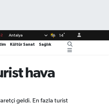
82
°
Antalya
14
02
tim
Kültür Sanat
Sağlık
19
18
19
rist hava
%0
retçi geldi. En fazla turist