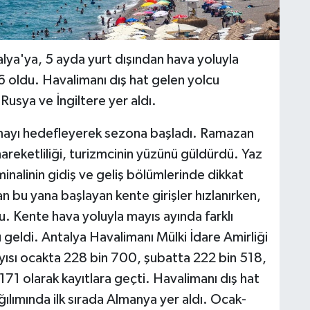
alya'ya, 5 ayda yurt dışından hava yoluyla
6 oldu. Havalimanı dış hat gelen yolcu
Rusya ve İngiltere yer aldı.
rlamayı hedefleyerek sezona başladı. Ramazan
hareketliliği, turizmcinin yüzünü güldürdü. Yaz
inalinin gidiş ve geliş bölümlerinde dikkat
 bu yana başlayan kente girişler hızlanırken,
u. Kente hava yoluyla mayıs ayında farklı
geldi. Antalya Havalimanı Mülki İdare Amirliği
ayısı ocakta 228 bin 700, şubatta 222 bin 518,
71 olarak kayıtlara geçti. Havalimanı dış hat
ğılımında ilk sırada Almanya yer aldı. Ocak-