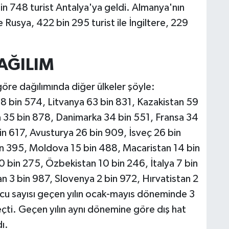
 748 turist Antalya'ya geldi. Almanya'nın
e Rusya, 422 bin 295 turist ile İngiltere, 229
AĞILIM
 göre dağılımında diğer ülkeler şöyle:
8 bin 574, Litvanya 63 bin 831, Kazakistan 59
 35 bin 878, Danimarka 34 bin 551, Fransa 34
bin 617, Avusturya 26 bin 909, İsveç 26 bin
n 395, Moldova 15 bin 488, Macaristan 14 bin
0 bin 275, Özbekistan 10 bin 246, İtalya 7 bin
an 3 bin 987, Slovenya 2 bin 972, Hırvatistan 2
olcu sayısı geçen yılın ocak-mayıs döneminde 3
eçti. Geçen yılın aynı dönemine göre dış hat
ı.