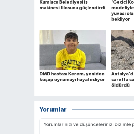
Kumluca Belediyesi iş
'Geçici Ko
makinesi filosunu güçlendirdi
modeliyle
yuvası ola
bekliyor
DMD hastası Kerem, yeniden
Antalya’d
koşup oynamayı hayal ediyor
caretta c
öldürdü
Yorumlar