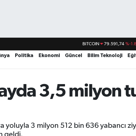
BITCOIN
79.591,74
%-1.
DOLAR
45,43620
%0.
ünya
Politika
Ekonomi
Güncel
Bilim Teknoloji
Eği
EURO
53,38690
%0.
STERLİN
61,60380
%0.
G.ALTIN
6862,09000
%0.
ayda 3,5 milyon tu
BİST100
14.598,00
va yoluyla 3 milyon 512 bin 636 yabancı ziya
 geldi.