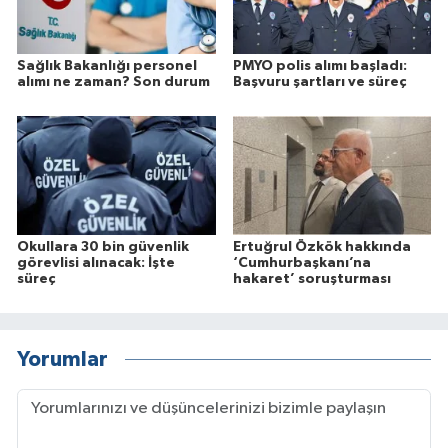
Sağlık Bakanlığı personel
PMYO polis alımı başladı:
alımı ne zaman? Son durum
Başvuru şartları ve süreç
Okullara 30 bin güvenlik
Ertuğrul Özkök hakkında
görevlisi alınacak: İşte
‘Cumhurbaşkanı’na
süreç
hakaret’ soruşturması
Yorumlar