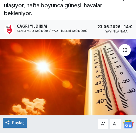
ulaşıyor, hafta boyunca güneşli havalar
Kültür Sanat
bekleniyor.
Magazin
ÇAĞRI YILDIRIM
23.06.2026 - 14:00
SORUMLU MÜDÜR / YAZI İŞLERI MÜDÜRÜ
YAYINLANMA
Medya
Politika
Sağlık
Spor
Turizm
Yaşam
Paylaş
-
+
A
A