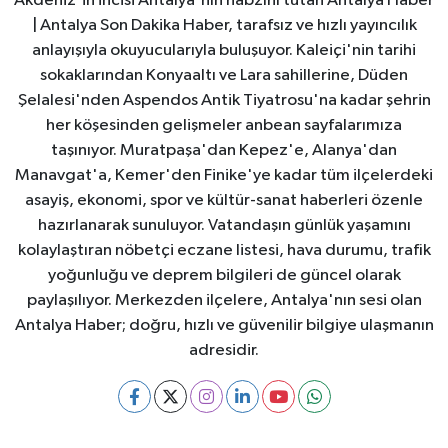
Akdeniz'in incisi Antalya'nın nabzını tutan Antalya Haber
| Antalya Son Dakika Haber, tarafsız ve hızlı yayıncılık
anlayışıyla okuyucularıyla buluşuyor. Kaleiçi'nin tarihi
sokaklarından Konyaaltı ve Lara sahillerine, Düden
Şelalesi'nden Aspendos Antik Tiyatrosu'na kadar şehrin
her köşesinden gelişmeler anbean sayfalarımıza
taşınıyor. Muratpaşa'dan Kepez'e, Alanya'dan
Manavgat'a, Kemer'den Finike'ye kadar tüm ilçelerdeki
asayiş, ekonomi, spor ve kültür-sanat haberleri özenle
hazırlanarak sunuluyor. Vatandaşın günlük yaşamını
kolaylaştıran nöbetçi eczane listesi, hava durumu, trafik
yoğunluğu ve deprem bilgileri de güncel olarak
paylaşılıyor. Merkezden ilçelere, Antalya'nın sesi olan
Antalya Haber; doğru, hızlı ve güvenilir bilgiye ulaşmanın
adresidir.