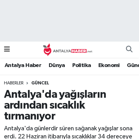
Bilim Teknoloji
Nöbetçi Eczaneler
Bölge
Hava Durumu
Dünya
Namaz Vakitleri
Antalya Haber
Dünya
Politika
Ekonomi
Günc
Eğitim
Trafik Durumu
HABERLER
GÜNCEL
Ekonomi
Süper Lig Puan Durumu ve Fikstür
Antalya'da yağışların
Genel
Tüm Manşetler
ardından sıcaklık
tırmanıyor
Güncel
Son Dakika Haberleri
Antalya'da günlerdir süren sağanak yağışlar sona
Güvenlik
Haber Arşivi
erdi. 22 Haziran itibarıyla sıcaklıklar 34 dereceye