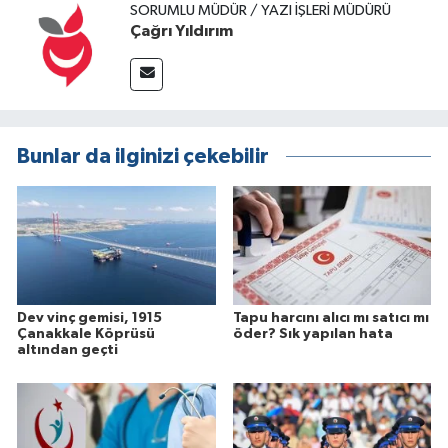
SORUMLU MÜDÜR / YAZI İŞLERI MÜDÜRÜ
Çağrı Yıldırım
Bunlar da ilginizi çekebilir
Dev vinç gemisi, 1915
Tapu harcını alıcı mı satıcı mı
Çanakkale Köprüsü
öder? Sık yapılan hata
altından geçti