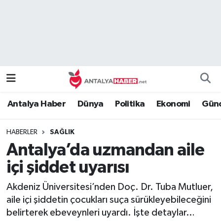
Bilim Teknoloji
Nöbetçi Eczaneler
Bölge
Hava Durumu
Dünya
Namaz Vakitleri
Antalya Haber
Dünya
Politika
Ekonomi
Günc
Eğitim
Trafik Durumu
HABERLER
SAĞLIK
Ekonomi
Süper Lig Puan Durumu ve Fikstür
Antalya’da uzmandan aile
Genel
Tüm Manşetler
içi şiddet uyarısı
Akdeniz Üniversitesi’nden Doç. Dr. Tuba Mutluer,
Güncel
Son Dakika Haberleri
aile içi şiddetin çocukları suça sürükleyebileceğini
belirterek ebeveynleri uyardı. İşte detaylar…
Güvenlik
Haber Arşivi