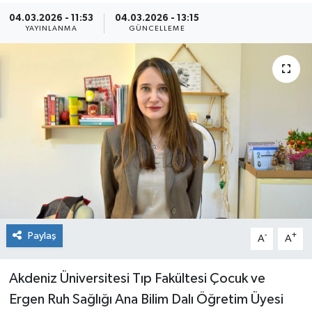
04.03.2026 - 11:53
04.03.2026 - 13:15
Kültür Sanat
YAYINLANMA
GÜNCELLEME
Magazin
Medya
Politika
Sağlık
Spor
Paylaş
-
+
Turizm
A
A
Yaşam
Akdeniz Üniversitesi Tıp Fakültesi Çocuk ve
Ergen Ruh Sağlığı Ana Bilim Dalı Öğretim Üyesi