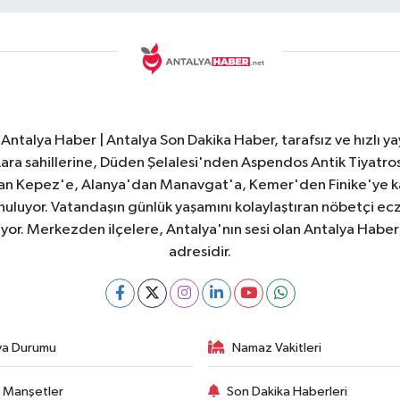
Antalya Haber | Antalya Son Dakika Haber, tarafsız ve hızlı yay
e Lara sahillerine, Düden Şelalesi'nden Aspendos Antik Tiyatr
dan Kepez'e, Alanya'dan Manavgat'a, Kemer'den Finike'ye kad
nuluyor. Vatandaşın günlük yaşamını kolaylaştıran nöbetçi ec
ıyor. Merkezden ilçelere, Antalya'nın sesi olan Antalya Haber; 
adresidir.
va Durumu
Namaz Vakitleri
 Manşetler
Son Dakika Haberleri