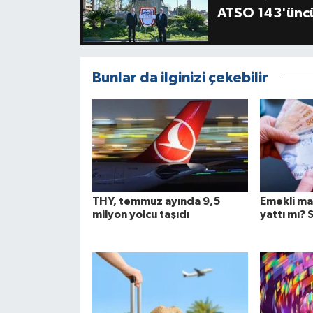
ATSO 143'üncü
Bunlar da ilginizi çekebilir
THY, temmuz ayında 9,5
Emekli ma
milyon yolcu taşıdı
yattı mı? 