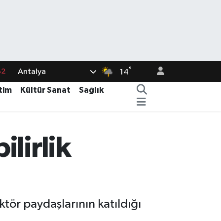
82
°
Antalya
14
02
tim
Kültür Sanat
Sağlık
19
18
19
lirlik
%0
ktör paydaşlarının katıldığı