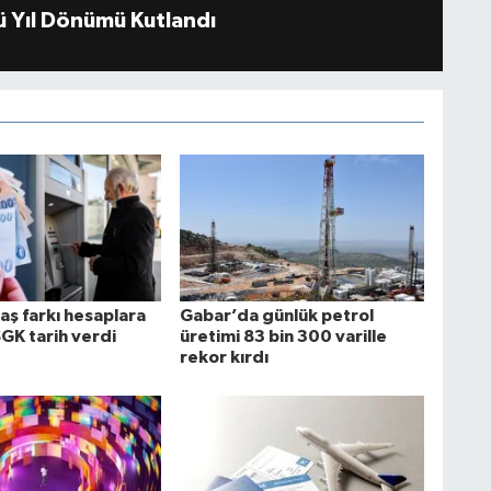
 Yıl Dönümü Kutlandı
aş farkı hesaplara
Gabar’da günlük petrol
SGK tarih verdi
üretimi 83 bin 300 varille
rekor kırdı