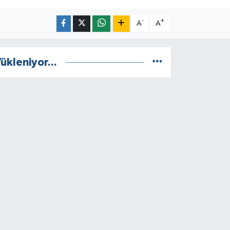
-
+
A
A
ükleniyor...