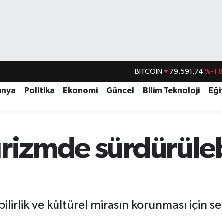
BITCOIN
79.591,74
%-1.
DOLAR
45,43620
%0.
ünya
Politika
Ekonomi
Güncel
Bilim Teknoloji
Eği
EURO
53,38690
%0.
STERLİN
61,60380
%0.
G.ALTIN
6862,09000
%0.
rizmde sürdürülebi
BİST100
14.598,00
irlik ve kültürel mirasın korunması için se