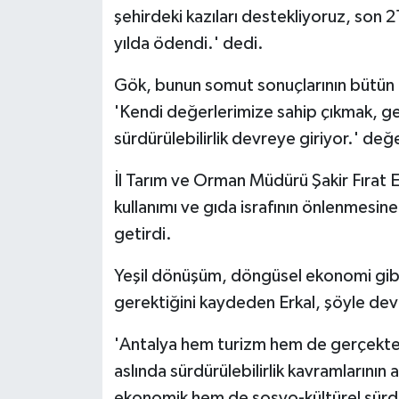
şehirdeki kazıları destekliyoruz, son 2
yılda ödendi.' dedi.
Gök, bunun somut sonuçlarının bütün k
'Kendi değerlerimize sahip çıkmak, g
sürdürülebilirlik devreye giriyor.' d
İl Tarım ve Orman Müdürü Şakir Fırat Er
kullanımı ve gıda israfının önlenmesine
getirdi.
Yeşil dönüşüm, döngüsel ekonomi gib
gerektiğini kaydeden Erkal, şöyle dev
'Antalya hem turizm hem de gerçekten 
aslında sürdürülebilirlik kavramlarının
ekonomik hem de sosyo-kültürel sürdür